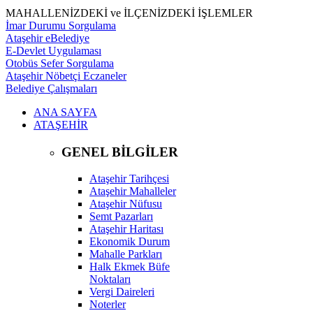
MAHALLENİZDEKİ ve İLÇENİZDEKİ İŞLEMLER
İmar Durumu Sorgulama
Ataşehir eBelediye
E-Devlet Uygulaması
Otobüs Sefer Sorgulama
Ataşehir Nöbetçi Eczaneler
Belediye Çalışmaları
ANA SAYFA
ATAŞEHİR
GENEL BİLGİLER
Ataşehir Tarihçesi
Ataşehir Mahalleler
Ataşehir Nüfusu
Semt Pazarları
Ataşehir Haritası
Ekonomik Durum
Mahalle Parkları
Halk Ekmek Büfe
Noktaları
Vergi Daireleri
Noterler