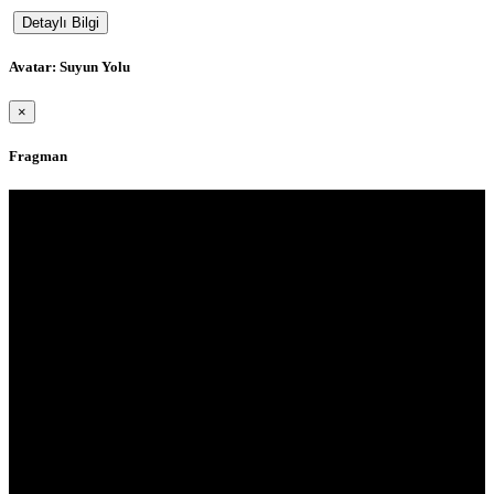
temasıyla
Detaylı Bilgi
gerçekleştirilecek
etkinlikler, 15-
17 Temmuz
Avatar: Suyun Yolu
tarihleri
arasında çeşitli
×
noktalarda
düzenlenecek.
Fragman