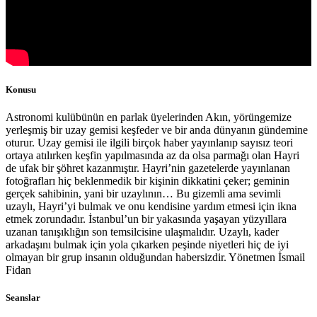
Konusu
Astronomi kulübünün en parlak üyelerinden Akın, yörüngemize
yerleşmiş bir uzay gemisi keşfeder ve bir anda dünyanın gündemine
oturur. Uzay gemisi ile ilgili birçok haber yayınlanıp sayısız teori
ortaya atılırken keşfin yapılmasında az da olsa parmağı olan Hayri
de ufak bir şöhret kazanmıştır. Hayri’nin gazetelerde yayınlanan
fotoğrafları hiç beklenmedik bir kişinin dikkatini çeker; geminin
gerçek sahibinin, yani bir uzaylının… Bu gizemli ama sevimli
uzaylı, Hayri’yi bulmak ve onu kendisine yardım etmesi için ikna
etmek zorundadır. İstanbul’un bir yakasında yaşayan yüzyıllara
uzanan tanışıklığın son temsilcisine ulaşmalıdır. Uzaylı, kader
arkadaşını bulmak için yola çıkarken peşinde niyetleri hiç de iyi
olmayan bir grup insanın olduğundan habersizdir. Yönetmen İsmail
Fidan
Seanslar