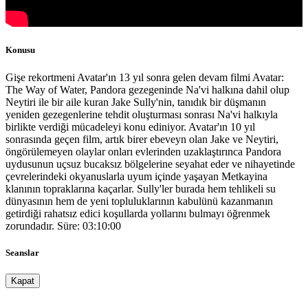
Konusu
Gişe rekortmeni Avatar'ın 13 yıl sonra gelen devam filmi Avatar:
The Way of Water, Pandora gezegeninde Na'vi halkına dahil olup
Neytiri ile bir aile kuran Jake Sully'nin, tanıdık bir düşmanın
yeniden gezegenlerine tehdit oluşturması sonrası Na'vi halkıyla
birlikte verdiği mücadeleyi konu ediniyor. Avatar'ın 10 yıl
sonrasında geçen film, artık birer ebeveyn olan Jake ve Neytiri,
öngörülemeyen olaylar onları evlerinden uzaklaştırınca Pandora
uydusunun uçsuz bucaksız bölgelerine seyahat eder ve nihayetinde
çevrelerindeki okyanuslarla uyum içinde yaşayan Metkayina
klanının topraklarına kaçarlar. Sully'ler burada hem tehlikeli su
dünyasının hem de yeni topluluklarının kabulünü kazanmanın
getirdiği rahatsız edici koşullarda yollarını bulmayı öğrenmek
zorundadır. Süre: 03:10:00
Seanslar
Kapat