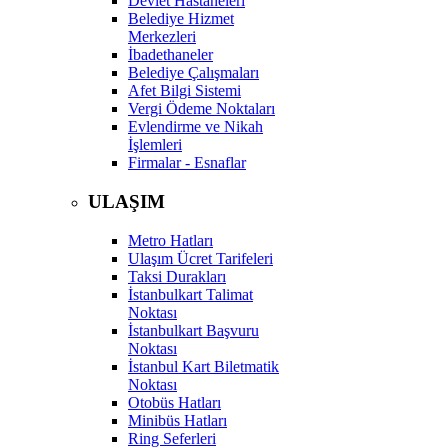
Devlet Hastaneleri
Belediye Hizmet
Merkezleri
İbadethaneler
Belediye Çalışmaları
Afet Bilgi Sistemi
Vergi Ödeme Noktaları
Evlendirme ve Nikah
İşlemleri
Firmalar - Esnaflar
ULAŞIM
Metro Hatları
Ulaşım Ücret Tarifeleri
Taksi Durakları
İstanbulkart Talimat
Noktası
İstanbulkart Başvuru
Noktası
İstanbul Kart Biletmatik
Noktası
Otobüs Hatları
Minibüs Hatları
Ring Seferleri