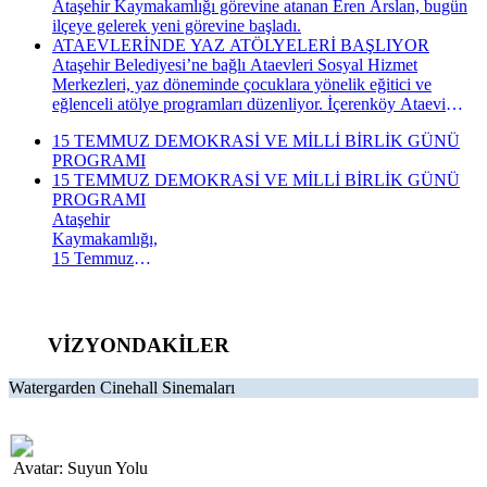
Ataşehir Kaymakamlığı görevine atanan Eren Arslan, bugün
ilçeye gelerek yeni görevine başladı.
ATAEVLERİNDE YAZ ATÖLYELERİ BAŞLIYOR
Ataşehir Belediyesi’ne bağlı Ataevleri Sosyal Hizmet
Merkezleri, yaz döneminde çocuklara yönelik eğitici ve
eğlenceli atölye programları düzenliyor. İçerenköy Ataevi
Sosyal Hizmet Merkezi’nde gerçekleştirilecek yaz atölyeleri
15 TEMMUZ DEMOKRASİ VE MİLLİ BİRLİK GÜNÜ
kapsamında çocuklar hem yeni beceriler kazanacak hem de
PROGRAMI
keyifli bir yaz dönemi geçirecek.
15 TEMMUZ DEMOKRASİ VE MİLLİ BİRLİK GÜNÜ
PROGRAMI
Ataşehir
Kaymakamlığı,
15 Temmuz
Demokrasi ve
Millî Birlik
Günü
kapsamında
VİZYONDAKİLER
düzenlenecek
anma
Watergarden Cinehall Sinemaları
programının
takvimini
açıkladı. "İrade
Bizim, Vatan
Avatar: Suyun Yolu
Bizim"