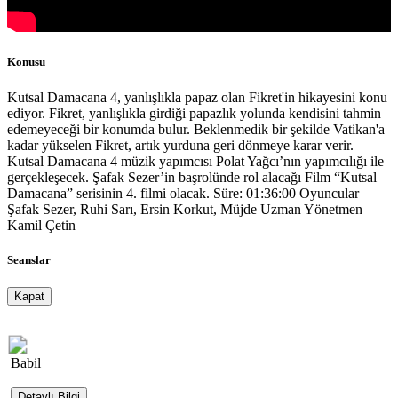
Konusu
Kutsal Damacana 4, yanlışlıkla papaz olan Fikret'in hikayesini konu
ediyor. Fikret, yanlışlıkla girdiği papazlık yolunda kendisini tahmin
edemeyeceği bir konumda bulur. Beklenmedik bir şekilde Vatikan'a
kadar yükselen Fikret, artık yurduna geri dönmeye karar verir.
Kutsal Damacana 4 müzik yapımcısı Polat Yağcı’nın yapımcılığı ile
gerçekleşecek. Şafak Sezer’in başrolünde rol alacağı Film “Kutsal
Damacana” serisinin 4. filmi olacak. Süre: 01:36:00 Oyuncular
Şafak Sezer, Ruhi Sarı, Ersin Korkut, Müjde Uzman Yönetmen
Kamil Çetin
Seanslar
Kapat
Babil
Detaylı Bilgi