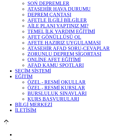
SON DEPREMLER
ATAŞEHİR HAVA DURUMU
DEPREM ÇANTASI
AFETLE İLGİLİ BİLGİLER
AİLE PLANI YAPTINIZ MI?
TEMEL İLK YARDIM EĞİTİMİ
AFET GÖNÜLLÜSÜ OL
AFETE HAZIRIZ UYGULAMASI
ATAŞEHİR AFAD SORU-CEVAPLAR
ZORUNLU DEPREM SİGORTASI
ONLİNE AFET EĞİTİMİ
AFAD KAMU SPOTLARI
SEÇİM SİSTEMİ
EĞİTİM
ÖZEL - RESMİ OKULLAR
ÖZEL - RESMİ KURSLAR
BURSLULUK SINAVLARI
KURS BAŞVURULARI
BİLGİ MERKEZİ
İLETİŞİM