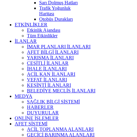
Sarı Dolmuş Hatları
Trafik Yoğunluk
Haritası
Otobüs Durakları
ETKİNLİKLER
Etkinlik Ajandası
Tüm Etkinlikler
İLANLAR
İMAR PLANLARI İLANLARI
AFET BİLGİ İLANLARI
YARIŞMA İLANLARI
ÇEŞİTLİ İLANLAR
İHALE İLANLARI
ACİL KAN İLANLARI
VEFAT İLANLARI
KESİNTİ İLANLARI
BELEDİYE MECLİS İLANLARI
MEDYA
SAĞLIK BİLGİ SİSTEMİ
HABERLER
DUYURULAR
ONLİNE İŞLEMLER
AFET SİSTEMİ
ACİL TOPLANMA ALANLARI
GEÇİCİ BARINMA ALANLARI