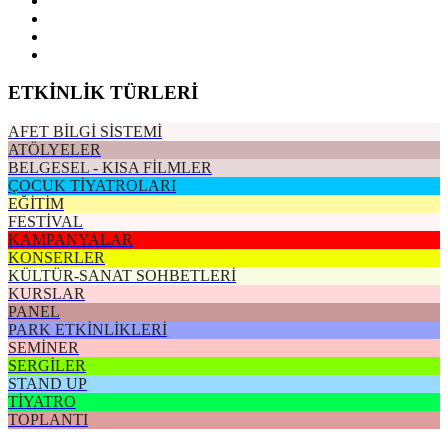
ETKİNLİK TÜRLERİ
AFET BİLGİ SİSTEMİ
ATÖLYELER
BELGESEL - KISA FİLMLER
ÇOCUK TİYATROLARI
EĞİTİM
FESTİVAL
KAMPANYALAR
KONSERLER
KÜLTÜR-SANAT SOHBETLERİ
KURSLAR
PANEL
PARK ETKİNLİKLERİ
SEMİNER
SERGİLER
STAND UP
TİYATRO
TOPLANTI