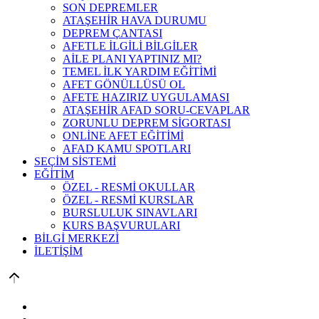
SON DEPREMLER
ATAŞEHİR HAVA DURUMU
DEPREM ÇANTASI
AFETLE İLGİLİ BİLGİLER
AİLE PLANI YAPTINIZ MI?
TEMEL İLK YARDIM EĞİTİMİ
AFET GÖNÜLLÜSÜ OL
AFETE HAZIRIZ UYGULAMASI
ATAŞEHİR AFAD SORU-CEVAPLAR
ZORUNLU DEPREM SİGORTASI
ONLİNE AFET EĞİTİMİ
AFAD KAMU SPOTLARI
SEÇİM SİSTEMİ
EĞİTİM
ÖZEL - RESMİ OKULLAR
ÖZEL - RESMİ KURSLAR
BURSLULUK SINAVLARI
KURS BAŞVURULARI
BİLGİ MERKEZİ
İLETİŞİM