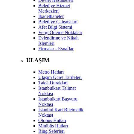
Devlet Hastaneleri
Belediye Hizmet
Merkezleri
İbadethaneler
Belediye Çalışmaları
Afet Bilgi Sistemi
Vergi Ödeme Noktaları
Evlendirme ve Nikah
İşlemleri
Firmalar - Esnaflar
ULAŞIM
Metro Hatları
Ulaşım Ücret Tarifeleri
Taksi Durakları
İstanbulkart Talimat
Noktası
İstanbulkart Başvuru
Noktası
İstanbul Kart Biletmatik
Noktası
Otobüs Hatları
Minibüs Hatları
Ring Seferleri