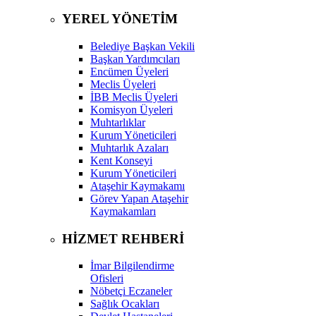
YEREL YÖNETİM
Belediye Başkan Vekili
Başkan Yardımcıları
Encümen Üyeleri
Meclis Üyeleri
İBB Meclis Üyeleri
Komisyon Üyeleri
Muhtarlıklar
Kurum Yöneticileri
Muhtarlık Azaları
Kent Konseyi
Kurum Yöneticileri
Ataşehir Kaymakamı
Görev Yapan Ataşehir
Kaymakamları
HİZMET REHBERİ
İmar Bilgilendirme
Ofisleri
Nöbetçi Eczaneler
Sağlık Ocakları