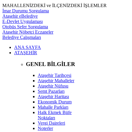
MAHALLENİZDEKİ ve İLÇENİZDEKİ İŞLEMLER
İmar Durumu Sorgulama
Ataşehir eBelediye
E-Devlet Uygulaması
Otobüs Sefer Sorgulama
Ataşehir Nöbetçi Eczaneler
Belediye Çalışmaları
ANA SAYFA
ATAŞEHİR
GENEL BİLGİLER
Ataşehir Tarihçesi
Ataşehir Mahalleler
Ataşehir Nüfusu
Semt Pazarları
Ataşehir Haritası
Ekonomik Durum
Mahalle Parkları
Halk Ekmek Büfe
Noktaları
Vergi Daireleri
Noterler