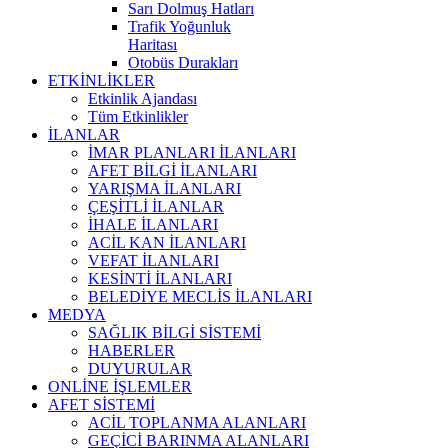
Sarı Dolmuş Hatları
Trafik Yoğunluk
Haritası
Otobüs Durakları
ETKİNLİKLER
Etkinlik Ajandası
Tüm Etkinlikler
İLANLAR
İMAR PLANLARI İLANLARI
AFET BİLGİ İLANLARI
YARIŞMA İLANLARI
ÇEŞİTLİ İLANLAR
İHALE İLANLARI
ACİL KAN İLANLARI
VEFAT İLANLARI
KESİNTİ İLANLARI
BELEDİYE MECLİS İLANLARI
MEDYA
SAĞLIK BİLGİ SİSTEMİ
HABERLER
DUYURULAR
ONLİNE İŞLEMLER
AFET SİSTEMİ
ACİL TOPLANMA ALANLARI
GEÇİCİ BARINMA ALANLARI