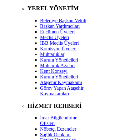
YEREL YÖNETİM
Belediye Başkan Vekili
Başkan Yardımcıları
Encümen Üyeleri
Meclis Üyeleri
İBB Meclis Üyeleri
Komisyon Üyeleri
Muhtarlıklar
Kurum Yöneticileri
Muhtarlık Azaları
Kent Konseyi
Kurum Yöneticileri
Ataşehir Kaymakamı
Görev Yapan Ataşehir
Kaymakamları
HİZMET REHBERİ
İmar Bilgilendirme
Ofisleri
Nöbetçi Eczaneler
Sağlık Ocakları