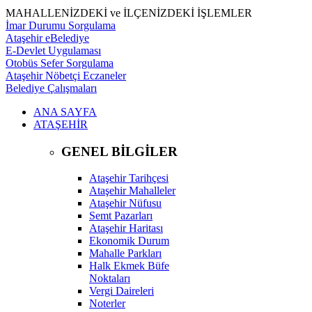
MAHALLENİZDEKİ ve İLÇENİZDEKİ İŞLEMLER
İmar Durumu Sorgulama
Ataşehir eBelediye
E-Devlet Uygulaması
Otobüs Sefer Sorgulama
Ataşehir Nöbetçi Eczaneler
Belediye Çalışmaları
ANA SAYFA
ATAŞEHİR
GENEL BİLGİLER
Ataşehir Tarihçesi
Ataşehir Mahalleler
Ataşehir Nüfusu
Semt Pazarları
Ataşehir Haritası
Ekonomik Durum
Mahalle Parkları
Halk Ekmek Büfe
Noktaları
Vergi Daireleri
Noterler