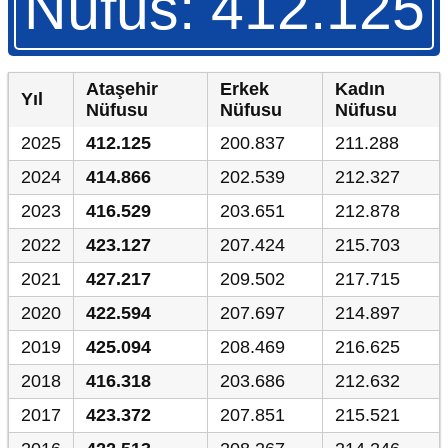
Nüfus: 412.125
temasıyla
gerçekleştirilecek
etkinlikler, 15-
17 Temmuz
tarihleri
Ataşehir
Erkek
Kadın
arasında çeşitli
Yıl
Nüfusu
Nüfusu
Nüfusu
noktalarda
düzenlenecek.
2025
412.125
200.837
211.288
2024
414.866
202.539
212.327
2023
416.529
203.651
212.878
2022
423.127
207.424
215.703
2021
427.217
209.502
217.715
2020
422.594
207.697
214.897
2019
425.094
208.469
216.625
2018
416.318
203.686
212.632
2017
423.372
207.851
215.521