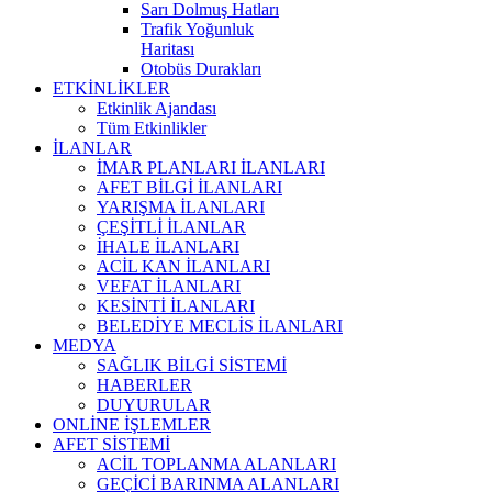
Sarı Dolmuş Hatları
Trafik Yoğunluk
Haritası
Otobüs Durakları
ETKİNLİKLER
Etkinlik Ajandası
Tüm Etkinlikler
İLANLAR
İMAR PLANLARI İLANLARI
AFET BİLGİ İLANLARI
YARIŞMA İLANLARI
ÇEŞİTLİ İLANLAR
İHALE İLANLARI
ACİL KAN İLANLARI
VEFAT İLANLARI
KESİNTİ İLANLARI
BELEDİYE MECLİS İLANLARI
MEDYA
SAĞLIK BİLGİ SİSTEMİ
HABERLER
DUYURULAR
ONLİNE İŞLEMLER
AFET SİSTEMİ
ACİL TOPLANMA ALANLARI
GEÇİCİ BARINMA ALANLARI