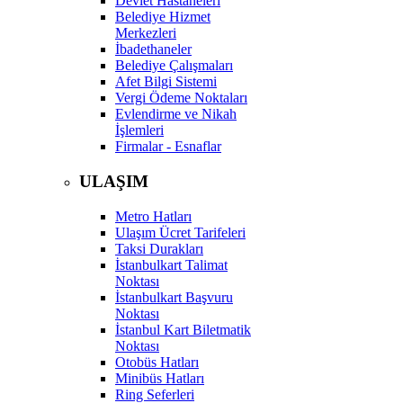
Devlet Hastaneleri
Belediye Hizmet
Merkezleri
İbadethaneler
Belediye Çalışmaları
Afet Bilgi Sistemi
Vergi Ödeme Noktaları
Evlendirme ve Nikah
İşlemleri
Firmalar - Esnaflar
ULAŞIM
Metro Hatları
Ulaşım Ücret Tarifeleri
Taksi Durakları
İstanbulkart Talimat
Noktası
İstanbulkart Başvuru
Noktası
İstanbul Kart Biletmatik
Noktası
Otobüs Hatları
Minibüs Hatları
Ring Seferleri