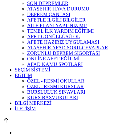
SON DEPREMLER
ATAŞEHİR HAVA DURUMU
DEPREM ÇANTASI
AFETLE İLGİLİ BİLGİLER
AİLE PLANI YAPTINIZ MI?
TEMEL İLK YARDIM EĞİTİMİ
AFET GÖNÜLLÜSÜ OL
AFETE HAZIRIZ UYGULAMASI
ATAŞEHİR AFAD SORU-CEVAPLAR
ZORUNLU DEPREM SİGORTASI
ONLİNE AFET EĞİTİMİ
AFAD KAMU SPOTLARI
SEÇİM SİSTEMİ
EĞİTİM
ÖZEL - RESMİ OKULLAR
ÖZEL - RESMİ KURSLAR
BURSLULUK SINAVLARI
KURS BAŞVURULARI
BİLGİ MERKEZİ
İLETİŞİM