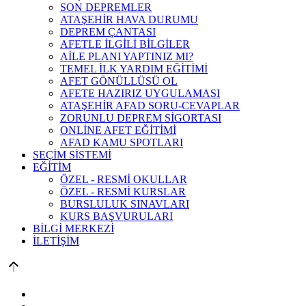
SON DEPREMLER
ATAŞEHİR HAVA DURUMU
DEPREM ÇANTASI
AFETLE İLGİLİ BİLGİLER
AİLE PLANI YAPTINIZ MI?
TEMEL İLK YARDIM EĞİTİMİ
AFET GÖNÜLLÜSÜ OL
AFETE HAZIRIZ UYGULAMASI
ATAŞEHİR AFAD SORU-CEVAPLAR
ZORUNLU DEPREM SİGORTASI
ONLİNE AFET EĞİTİMİ
AFAD KAMU SPOTLARI
SEÇİM SİSTEMİ
EĞİTİM
ÖZEL - RESMİ OKULLAR
ÖZEL - RESMİ KURSLAR
BURSLULUK SINAVLARI
KURS BAŞVURULARI
BİLGİ MERKEZİ
İLETİŞİM