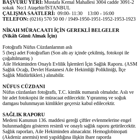
temasıyla
BAŞVURU YERİ:
Mustafa Kemal Mahallesi 3004 cadde 3091-2
gerçekleştirilecek
sokak No:1 Ataşehir/İSTANBUL
etkinlikler, 15-
ÇALIŞMA SAATLERİ:
09:00- 11:30 13:00 - 16:00
17 Temmuz
TELEFON:
(0216) 570 50 00 / 1949-1950-1951-1952-1953-1923
tarihleri
arasında çeşitli
NİKAH MÜRACAATI İÇİN GEREKLİ BELGELER
noktalarda
(Nikâh Günü Almak İçin)
düzenlenecek.
Fotoğraflı Nüfus Cüzdanlarının aslı
5 (beş) adet Fotoğrafları (Son altı ay içinde çekilmiş, fotokopi ile
çoğaltılmamış )
Aile Hekiminden Onaylı Evlilik İşlemleri İçin Sağlık Raporu. (ASM
Sağlık Ocağı, Devlet Hastanesi Aile Hekimliği Polikliniği, İlçe
Sağlık Müdürlükleri.) alınabilir.
NÜFUS CÜZDANI
Nüfus cüzdanları fotoğraflı, T.C. kimlik numaralı olmalıdır. Aslı ve
bir adet fotokopisi ile müracaat edilecektir. Yıpranmış ve soğuk
damgası bulunmayan kimlikler geçersiz kabul edilecektir.
SAĞLIK RAPORU
Medeni Kanunun 136. maddesi gereği çiftler evlenmelerine engel
bulunmadığını gösteren resimli ve onaylı sağlık raporu getirilecektir.
Sağlık raporları, Aile Hekiminden alınacaktır. Hemoglobinopati
(Akdeniz anemisi) testi yapıldığına ilişkin ibare raporda