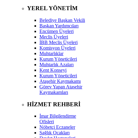
YEREL YÖNETİM
Belediye Başkan Vekili
Başkan Yardımcıları
Encümen Üyeleri
Meclis Üyeleri
İBB Meclis Üyeleri
Komisyon Üyeleri
Muhtarlıklar
Kurum Yöneticileri
Muhtarlık Azaları
Kent Konseyi
Kurum Yöneticileri
Ataşehir Kaymakamı
Görev Yapan Ataşehir
Kaymakamları
HİZMET REHBERİ
İmar Bilgilendirme
Ofisleri
Nöbetçi Eczaneler
Sağlık Ocakları