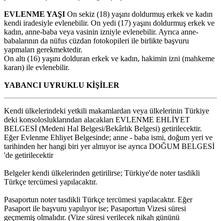
EVLENME YAŞI
On sekiz (18) yaşını doldurmuş erkek ve kadın
kendi iradesiyle evlenebilir. On yedi (17) yaşını doldurmuş erkek ve
kadın, anne-baba veya vasinin izniyle evlenebilir. Ayrıca anne-
babalarının da nüfus cüzdan fotokopileri ile birlikte başvuru
yapmaları gerekmektedir.
On altı (16) yaşını dolduran erkek ve kadın, hakimin izni (mahkeme
kararı) ile evlenebilir.
YABANCI UYRUKLU KİŞİLER
Kendi ülkelerindeki yetkili makamlardan veya ülkelerinin Türkiye
deki konsolosluklarından alacakları EVLENME EHLİYET
BELGESİ (Medeni Hal Belgesi/Bekârlık Belgesi) getirilecektir.
Eğer Evlenme Ehliyet Belgesinde; anne - baba ismi, doğum yeri ve
tarihinden her hangi biri yer almıyor ise ayrıca DOĞUM BELGESİ
'de getirilecektir
Belgeler kendi ülkelerinden getirilirse; Türkiye'de noter tasdikli
Türkçe tercümesi yapılacaktır.
Pasaportun noter tasdikli Türkçe tercümesi yapılacaktır. Eğer
Pasaport ile başvuru yapılıyor ise; Pasaportun Vizesi süresi
geçmemiş olmalıdır. (Vize süresi verilecek nikah gününü