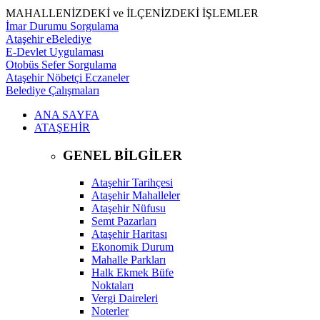
MAHALLENİZDEKİ ve İLÇENİZDEKİ İŞLEMLER
İmar Durumu Sorgulama
Ataşehir eBelediye
E-Devlet Uygulaması
Otobüs Sefer Sorgulama
Ataşehir Nöbetçi Eczaneler
Belediye Çalışmaları
ANA SAYFA
ATAŞEHİR
GENEL BİLGİLER
Ataşehir Tarihçesi
Ataşehir Mahalleler
Ataşehir Nüfusu
Semt Pazarları
Ataşehir Haritası
Ekonomik Durum
Mahalle Parkları
Halk Ekmek Büfe
Noktaları
Vergi Daireleri
Noterler