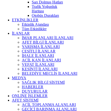
Sarı Dolmuş Hatları
Trafik Yoğunluk
Haritası
Otobüs Durakları
ETKİNLİKLER
Etkinlik Ajandası
Tüm Etkinlikler
İLANLAR
İMAR PLANLARI İLANLARI
AFET BİLGİ İLANLARI
YARIŞMA İLANLARI
ÇEŞİTLİ İLANLAR
İHALE İLANLARI
ACİL KAN İLANLARI
VEFAT İLANLARI
KESİNTİ İLANLARI
BELEDİYE MECLİS İLANLARI
MEDYA
SAĞLIK BİLGİ SİSTEMİ
HABERLER
DUYURULAR
ONLİNE İŞLEMLER
AFET SİSTEMİ
ACİL TOPLANMA ALANLARI
GEÇİCİ BARINMA ALANLARI