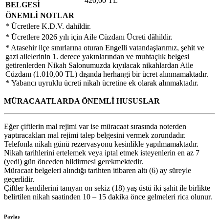
420,00 TL
BELGESİ
ÖNEMLİ NOTLAR
* Ücretlere K.D.V. dahildir.
* Ücretlere 2026 yılı için Aile Cüzdanı Ücreti dâhildir.
* Atasehir ilçe sınırlarına oturan Engelli vatandaşlarımız, şehit ve
gazi ailelerinin 1. derece yakınlarından ve muhtaçlık belgesi
getirenlerden Nikah Salonumuzda kıyılacak nikahlardan Aile
Cüzdanı (1.010,00 TL) dışında herhangi bir ücret alınmamaktadır.
* Yabancı uyruklu ücreti nikah ücretine ek olarak alınmaktadır.
MÜRACAATLARDA ÖNEMLİ HUSUSLAR
Eğer çiftlerin mal rejimi var ise müracaat sırasında noterden
yaptıracakları mal rejimi talep belgesini vermek zorundadır.
Telefonla nikah günü rezervasyonu kesinlikle yapılmamaktadır.
Nikah tarihlerini ertelemek veya iptal etmek isteyenlerin en az 7
(yedi) gün önceden bildirmesi gerekmektedir.
Müracaat belgeleri alındığı tarihten itibaren altı (6) ay süreyle
geçerlidir.
Çiftler kendilerini tanıyan on sekiz (18) yaş üstü iki şahit ile birlikte
belirtilen nikah saatinden 10 – 15 dakika önce gelmeleri rica olunur.
Paylaş