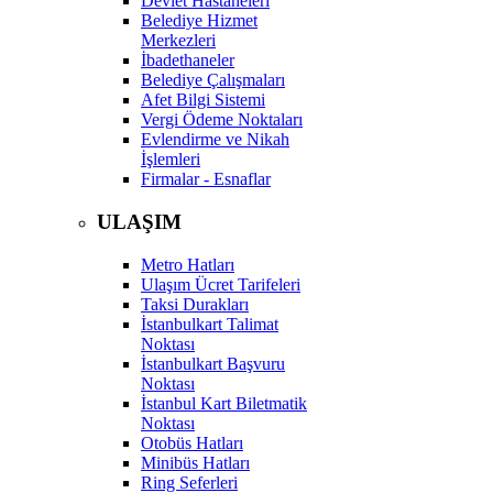
Devlet Hastaneleri
Belediye Hizmet
Merkezleri
İbadethaneler
Belediye Çalışmaları
Afet Bilgi Sistemi
Vergi Ödeme Noktaları
Evlendirme ve Nikah
İşlemleri
Firmalar - Esnaflar
ULAŞIM
Metro Hatları
Ulaşım Ücret Tarifeleri
Taksi Durakları
İstanbulkart Talimat
Noktası
İstanbulkart Başvuru
Noktası
İstanbul Kart Biletmatik
Noktası
Otobüs Hatları
Minibüs Hatları
Ring Seferleri