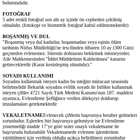
bulunmalıdır.
FOTOĞRAF
5 adet renkli fotoğraf son altı ay içinde ön cepheden çekilmiş
olmalıdır. (fotokopi ve biometrik fotoğraf kabul edilmemektedir)
BOŞANMIŞ VE DUL
"Boşanmış veya dul kadınlar, boşanmadan veya eşinin ölüm
tarihinin Nüfus Müdürlüğü'ne tescilinden itibaren 10 ay (300 Gün)
geçmeden evlenemez. Sürenin dolmasını beklemek istemeyenler,
Aile Mahkemesinden ''İddet Müddetinin Kaldırılması'' kararını
getireceklerdir (Karar kesinleşmiş olmalıdır)."
SOYADI KULLANIMI
Soyadını kullanmak isteyen kadın bu isteğini müracaat sırasında
belirtmelidir Bekarlık soyadını evlilik soyadı ile birlikte kullanmak
isteyen çiftler 4721 Sayılı Türk Medeni Kanunu'nun 187. maddesi
uyarınca, Evlendirme Şefliğince verilen dilekçeyi doldurup
imzalamaları gerekmektedir
VEKALETNAME
Evlenecek çiftlerin başvuruya beraber gelmeleri
zorunludur. Eşlerden biri başvuruya gelemiyor ise Evlendirme
yönetmeliği madde 17’ye göre noter onaylı vekaletname ile
başvuruda bulunabilir Vekaletnamede evlenme işlemlerinin
yürütülmesi için verilmiş olduğu açıkça belirtilmesi zorunludur