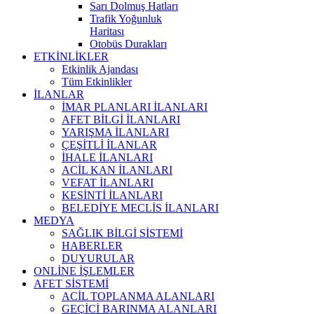
Sarı Dolmuş Hatları
Trafik Yoğunluk
Haritası
Otobüs Durakları
ETKİNLİKLER
Etkinlik Ajandası
Tüm Etkinlikler
İLANLAR
İMAR PLANLARI İLANLARI
AFET BİLGİ İLANLARI
YARIŞMA İLANLARI
ÇEŞİTLİ İLANLAR
İHALE İLANLARI
ACİL KAN İLANLARI
VEFAT İLANLARI
KESİNTİ İLANLARI
BELEDİYE MECLİS İLANLARI
MEDYA
SAĞLIK BİLGİ SİSTEMİ
HABERLER
DUYURULAR
ONLİNE İŞLEMLER
AFET SİSTEMİ
ACİL TOPLANMA ALANLARI
GEÇİCİ BARINMA ALANLARI