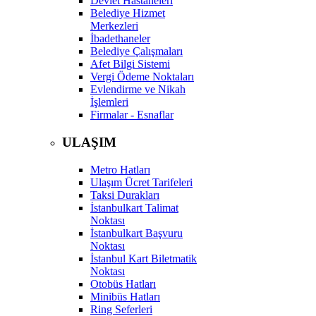
Devlet Hastaneleri
Belediye Hizmet
Merkezleri
İbadethaneler
Belediye Çalışmaları
Afet Bilgi Sistemi
Vergi Ödeme Noktaları
Evlendirme ve Nikah
İşlemleri
Firmalar - Esnaflar
ULAŞIM
Metro Hatları
Ulaşım Ücret Tarifeleri
Taksi Durakları
İstanbulkart Talimat
Noktası
İstanbulkart Başvuru
Noktası
İstanbul Kart Biletmatik
Noktası
Otobüs Hatları
Minibüs Hatları
Ring Seferleri