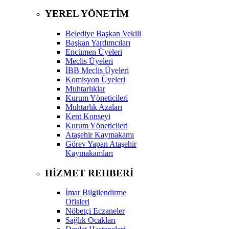
YEREL YÖNETİM
Belediye Başkan Vekili
Başkan Yardımcıları
Encümen Üyeleri
Meclis Üyeleri
İBB Meclis Üyeleri
Komisyon Üyeleri
Muhtarlıklar
Kurum Yöneticileri
Muhtarlık Azaları
Kent Konseyi
Kurum Yöneticileri
Ataşehir Kaymakamı
Görev Yapan Ataşehir
Kaymakamları
HİZMET REHBERİ
İmar Bilgilendirme
Ofisleri
Nöbetçi Eczaneler
Sağlık Ocakları