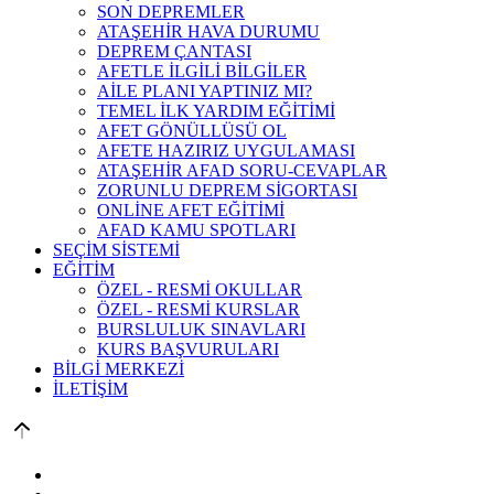
SON DEPREMLER
ATAŞEHİR HAVA DURUMU
DEPREM ÇANTASI
AFETLE İLGİLİ BİLGİLER
AİLE PLANI YAPTINIZ MI?
TEMEL İLK YARDIM EĞİTİMİ
AFET GÖNÜLLÜSÜ OL
AFETE HAZIRIZ UYGULAMASI
ATAŞEHİR AFAD SORU-CEVAPLAR
ZORUNLU DEPREM SİGORTASI
ONLİNE AFET EĞİTİMİ
AFAD KAMU SPOTLARI
SEÇİM SİSTEMİ
EĞİTİM
ÖZEL - RESMİ OKULLAR
ÖZEL - RESMİ KURSLAR
BURSLULUK SINAVLARI
KURS BAŞVURULARI
BİLGİ MERKEZİ
İLETİŞİM