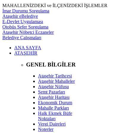
MAHALLENİZDEKİ ve İLÇENİZDEKİ İŞLEMLER
İmar Durumu Sorgulama
Ataşehir eBelediye
E-Devlet Uygulaması
Otobüs Sefer Sorgulama
Ataşehir Nöbetçi Eczaneler
Belediye Çalışmaları
ANA SAYFA
ATAŞEHİR
GENEL BİLGİLER
Ataşehir Tarihçesi
Ataşehir Mahalleler
Ataşehir Nüfusu
Semt Pazarları
Ataşehir Haritası
Ekonomik Durum
Mahalle Parkları
Halk Ekmek Büfe
Noktaları
Vergi Daireleri
Noterler