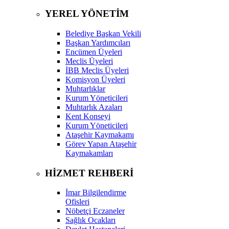
YEREL YÖNETİM
Belediye Başkan Vekili
Başkan Yardımcıları
Encümen Üyeleri
Meclis Üyeleri
İBB Meclis Üyeleri
Komisyon Üyeleri
Muhtarlıklar
Kurum Yöneticileri
Muhtarlık Azaları
Kent Konseyi
Kurum Yöneticileri
Ataşehir Kaymakamı
Görev Yapan Ataşehir
Kaymakamları
HİZMET REHBERİ
İmar Bilgilendirme
Ofisleri
Nöbetçi Eczaneler
Sağlık Ocakları