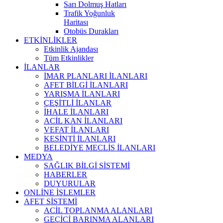
Sarı Dolmuş Hatları
Trafik Yoğunluk
Haritası
Otobüs Durakları
ETKİNLİKLER
Etkinlik Ajandası
Tüm Etkinlikler
İLANLAR
İMAR PLANLARI İLANLARI
AFET BİLGİ İLANLARI
YARIŞMA İLANLARI
ÇEŞİTLİ İLANLAR
İHALE İLANLARI
ACİL KAN İLANLARI
VEFAT İLANLARI
KESİNTİ İLANLARI
BELEDİYE MECLİS İLANLARI
MEDYA
SAĞLIK BİLGİ SİSTEMİ
HABERLER
DUYURULAR
ONLİNE İŞLEMLER
AFET SİSTEMİ
ACİL TOPLANMA ALANLARI
GEÇİCİ BARINMA ALANLARI