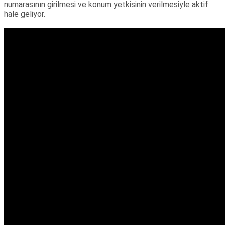
numarasının girilmesi ve konum yetkisinin verilmesiyle aktif
hale geliyor.