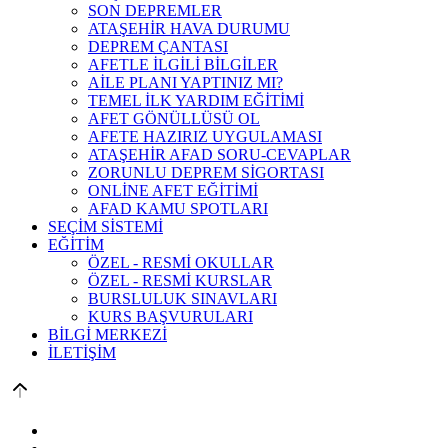
SON DEPREMLER
ATAŞEHİR HAVA DURUMU
DEPREM ÇANTASI
AFETLE İLGİLİ BİLGİLER
AİLE PLANI YAPTINIZ MI?
TEMEL İLK YARDIM EĞİTİMİ
AFET GÖNÜLLÜSÜ OL
AFETE HAZIRIZ UYGULAMASI
ATAŞEHİR AFAD SORU-CEVAPLAR
ZORUNLU DEPREM SİGORTASI
ONLİNE AFET EĞİTİMİ
AFAD KAMU SPOTLARI
SEÇİM SİSTEMİ
EĞİTİM
ÖZEL - RESMİ OKULLAR
ÖZEL - RESMİ KURSLAR
BURSLULUK SINAVLARI
KURS BAŞVURULARI
BİLGİ MERKEZİ
İLETİŞİM