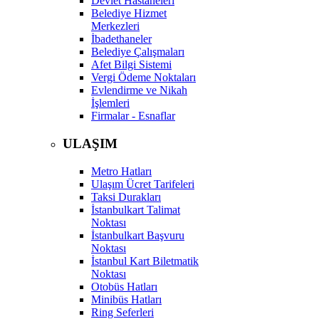
Devlet Hastaneleri
Belediye Hizmet
Merkezleri
İbadethaneler
Belediye Çalışmaları
Afet Bilgi Sistemi
Vergi Ödeme Noktaları
Evlendirme ve Nikah
İşlemleri
Firmalar - Esnaflar
ULAŞIM
Metro Hatları
Ulaşım Ücret Tarifeleri
Taksi Durakları
İstanbulkart Talimat
Noktası
İstanbulkart Başvuru
Noktası
İstanbul Kart Biletmatik
Noktası
Otobüs Hatları
Minibüs Hatları
Ring Seferleri