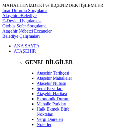
MAHALLENİZDEKİ ve İLÇENİZDEKİ İŞLEMLER
İmar Durumu Sorgulama
Ataşehir eBelediye
E-Devlet Uygulaması
Otobüs Sefer Sorgulama
Ataşehir Nöbetçi Eczaneler
Belediye Çalışmaları
ANA SAYFA
ATAŞEHİR
GENEL BİLGİLER
Ataşehir Tarihçesi
Ataşehir Mahalleler
Ataşehir Nüfusu
Semt Pazarları
Ataşehir Haritası
Ekonomik Durum
Mahalle Parkları
Halk Ekmek Büfe
Noktaları
Vergi Daireleri
Noterler