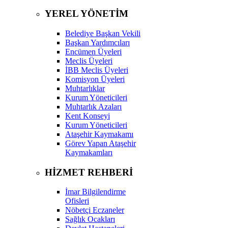
YEREL YÖNETİM
Belediye Başkan Vekili
Başkan Yardımcıları
Encümen Üyeleri
Meclis Üyeleri
İBB Meclis Üyeleri
Komisyon Üyeleri
Muhtarlıklar
Kurum Yöneticileri
Muhtarlık Azaları
Kent Konseyi
Kurum Yöneticileri
Ataşehir Kaymakamı
Görev Yapan Ataşehir
Kaymakamları
HİZMET REHBERİ
İmar Bilgilendirme
Ofisleri
Nöbetçi Eczaneler
Sağlık Ocakları