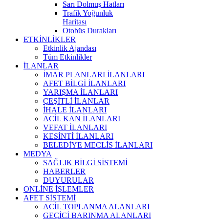
Sarı Dolmuş Hatları
Trafik Yoğunluk
Haritası
Otobüs Durakları
ETKİNLİKLER
Etkinlik Ajandası
Tüm Etkinlikler
İLANLAR
İMAR PLANLARI İLANLARI
AFET BİLGİ İLANLARI
YARIŞMA İLANLARI
ÇEŞİTLİ İLANLAR
İHALE İLANLARI
ACİL KAN İLANLARI
VEFAT İLANLARI
KESİNTİ İLANLARI
BELEDİYE MECLİS İLANLARI
MEDYA
SAĞLIK BİLGİ SİSTEMİ
HABERLER
DUYURULAR
ONLİNE İŞLEMLER
AFET SİSTEMİ
ACİL TOPLANMA ALANLARI
GEÇİCİ BARINMA ALANLARI