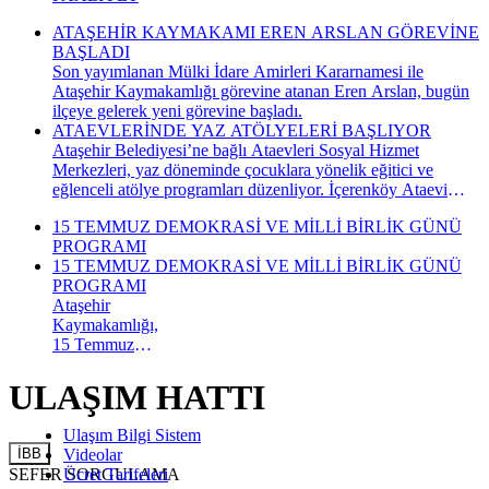
ATAŞEHİR KAYMAKAMI EREN ARSLAN GÖREVİNE
BAŞLADI
Son yayımlanan Mülki İdare Amirleri Kararnamesi ile
Ataşehir Kaymakamlığı görevine atanan Eren Arslan, bugün
ilçeye gelerek yeni görevine başladı.
ATAEVLERİNDE YAZ ATÖLYELERİ BAŞLIYOR
Ataşehir Belediyesi’ne bağlı Ataevleri Sosyal Hizmet
Merkezleri, yaz döneminde çocuklara yönelik eğitici ve
eğlenceli atölye programları düzenliyor. İçerenköy Ataevi
Sosyal Hizmet Merkezi’nde gerçekleştirilecek yaz atölyeleri
15 TEMMUZ DEMOKRASİ VE MİLLİ BİRLİK GÜNÜ
kapsamında çocuklar hem yeni beceriler kazanacak hem de
PROGRAMI
keyifli bir yaz dönemi geçirecek.
15 TEMMUZ DEMOKRASİ VE MİLLİ BİRLİK GÜNÜ
PROGRAMI
Ataşehir
Kaymakamlığı,
15 Temmuz
Demokrasi ve
Millî Birlik
ULAŞIM HATTI
Günü
kapsamında
Ulaşım Bilgi Sistem
düzenlenecek
İBB
Videolar
anma
SEFER SORGULAMA
Ücret Tarifeleri
programının