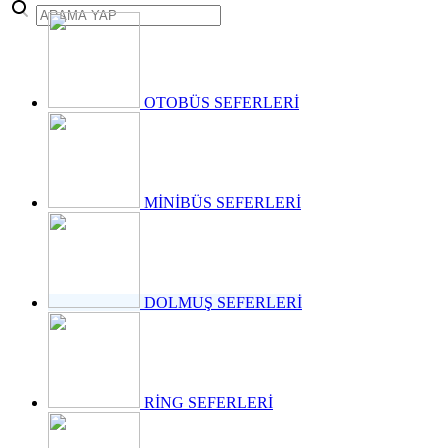
takvimini
açıkladı. "İrade
Bizim, Vatan
Bizim"
temasıyla
gerçekleştirilecek
OTOBÜS SEFERLERİ
etkinlikler, 15-
17 Temmuz
tarihleri
arasında çeşitli
noktalarda
MİNİBÜS SEFERLERİ
düzenlenecek.
DOLMUŞ SEFERLERİ
RİNG SEFERLERİ