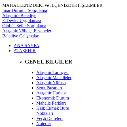
MAHALLENİZDEKİ ve İLÇENİZDEKİ İŞLEMLER
İmar Durumu Sorgulama
Ataşehir eBelediye
E-Devlet Uygulaması
Otobüs Sefer Sorgulama
Ataşehir Nöbetçi Eczaneler
Belediye Çalışmaları
ANA SAYFA
ATAŞEHİR
GENEL BİLGİLER
Ataşehir Tarihçesi
Ataşehir Mahalleler
Ataşehir Nüfusu
Semt Pazarları
Ataşehir Haritası
Ekonomik Durum
Mahalle Parkları
Halk Ekmek Büfe
Noktaları
Vergi Daireleri
Noterler