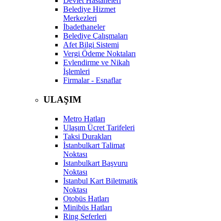
Devlet Hastaneleri
Belediye Hizmet
Merkezleri
İbadethaneler
Belediye Çalışmaları
Afet Bilgi Sistemi
Vergi Ödeme Noktaları
Evlendirme ve Nikah
İşlemleri
Firmalar - Esnaflar
ULAŞIM
Metro Hatları
Ulaşım Ücret Tarifeleri
Taksi Durakları
İstanbulkart Talimat
Noktası
İstanbulkart Başvuru
Noktası
İstanbul Kart Biletmatik
Noktası
Otobüs Hatları
Minibüs Hatları
Ring Seferleri