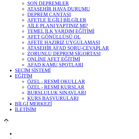
SON DEPREMLER
ATAŞEHİR HAVA DURUMU
DEPREM ÇANTASI
AFETLE İLGİLİ BİLGİLER
AİLE PLANI YAPTINIZ MI?
TEMEL İLK YARDIM EĞİTİMİ
AFET GÖNÜLLÜSÜ OL
AFETE HAZIRIZ UYGULAMASI
ATAŞEHİR AFAD SORU-CEVAPLAR
ZORUNLU DEPREM SİGORTASI
ONLİNE AFET EĞİTİMİ
AFAD KAMU SPOTLARI
SEÇİM SİSTEMİ
EĞİTİM
ÖZEL - RESMİ OKULLAR
ÖZEL - RESMİ KURSLAR
BURSLULUK SINAVLARI
KURS BAŞVURULARI
BİLGİ MERKEZİ
İLETİŞİM