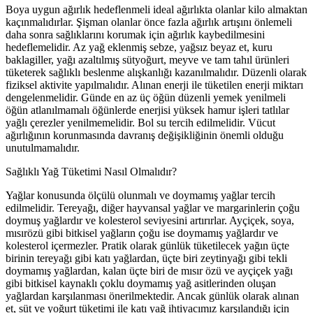
Boya uygun ağırlık hedeflenmeli ideal ağırlıkta olanlar kilo almaktan
kaçınmalıdırlar. Şişman olanlar önce fazla ağırlık artışını önlemeli
daha sonra sağlıklarını korumak için ağırlık kaybedilmesini
hedeflemelidir. Az yağ eklenmiş sebze, yağsız beyaz et, kuru
baklagiller, yağı azaltılmış sütyoğurt, meyve ve tam tahıl ürünleri
tüketerek sağlıklı beslenme alışkanlığı kazanılmalıdır. Düzenli olarak
fiziksel aktivite yapılmalıdır. Alınan enerji ile tüketilen enerji miktarı
dengelenmelidir. Günde en az üç öğün düzenli yemek yenilmeli
öğün atlanılmamalı öğünlerde enerjisi yüksek hamur işleri tatlılar
yağlı çerezler yenilmemelidir. Bol su tercih edilmelidir. Vücut
ağırlığının korunmasında davranış değişikliğinin önemli olduğu
unutulmamalıdır.
Sağlıklı Yağ Tüketimi Nasıl Olmalıdır?
Yağlar konusunda ölçülü olunmalı ve doymamış yağlar tercih
edilmelidir. Tereyağı, diğer hayvansal yağlar ve margarinlerin çoğu
doymuş yağlardır ve kolesterol seviyesini artırırlar. Ayçiçek, soya,
mısırözü gibi bitkisel yağların çoğu ise doymamış yağlardır ve
kolesterol içermezler. Pratik olarak günlük tüketilecek yağın üçte
birinin tereyağı gibi katı yağlardan, üçte biri zeytinyağı gibi tekli
doymamış yağlardan, kalan üçte biri de mısır özü ve ayçiçek yağı
gibi bitkisel kaynaklı çoklu doymamış yağ asitlerinden oluşan
yağlardan karşılanması önerilmektedir. Ancak günlük olarak alınan
et, süt ve yoğurt tüketimi ile katı yağ ihtiyacımız karşılandığı için