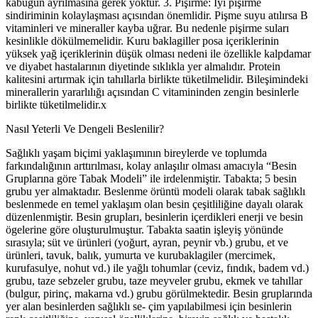
kabuğun ayrılmasına gerek yoktur. 3. Pişirme: İyi pişirme
sindiriminin kolaylaşması açısından önemlidir. Pişme suyu atılırsa B
vitaminleri ve mineraller kayba uğrar. Bu nedenle pişirme suları
kesinlikle dökülmemelidir. Kuru baklagiller posa içeriklerinin
yüksek yağ içeriklerinin düşük olması nedeni ile özellikle kalpdamar
ve diyabet hastalarının diyetinde sıklıkla yer almalıdır. Protein
kalitesini artırmak için tahıllarla birlikte tüketilmelidir. Bileşimindeki
minerallerin yararlılığı açısından C vitamininden zengin besinlerle
birlikte tüketilmelidir.x
Nasıl Yeterli Ve Dengeli Beslenilir?
Sağlıklı yaşam biçimi yaklaşımının bireylerde ve toplumda
farkındalığının arttırılması, kolay anlaşılır olması amacıyla “Besin
Gruplarına göre Tabak Modeli” ile irdelenmiştir. Tabakta; 5 besin
grubu yer almaktadır. Beslenme örüntü modeli olarak tabak sağlıklı
beslenmede en temel yaklaşım olan besin çeşitliliğine dayalı olarak
düzenlenmiştir. Besin grupları, besinlerin içerdikleri enerji ve besin
ögelerine göre oluşturulmuştur. Tabakta saatin işleyiş yönünde
sırasıyla; süt ve ürünleri (yoğurt, ayran, peynir vb.) grubu, et ve
ürünleri, tavuk, balık, yumurta ve kurubaklagiler (mercimek,
kurufasulye, nohut vd.) ile yağlı tohumlar (ceviz, fındık, badem vd.)
grubu, taze sebzeler grubu, taze meyveler grubu, ekmek ve tahıllar
(bulgur, pirinç, makarna vd.) grubu görülmektedir. Besin gruplarında
yer alan besinlerden sağlıklı se- çim yapılabilmesi için besinlerin