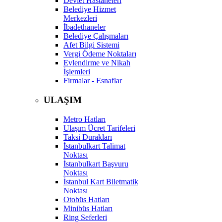
Devlet Hastaneleri
Belediye Hizmet
Merkezleri
İbadethaneler
Belediye Çalışmaları
Afet Bilgi Sistemi
Vergi Ödeme Noktaları
Evlendirme ve Nikah
İşlemleri
Firmalar - Esnaflar
ULAŞIM
Metro Hatları
Ulaşım Ücret Tarifeleri
Taksi Durakları
İstanbulkart Talimat
Noktası
İstanbulkart Başvuru
Noktası
İstanbul Kart Biletmatik
Noktası
Otobüs Hatları
Minibüs Hatları
Ring Seferleri