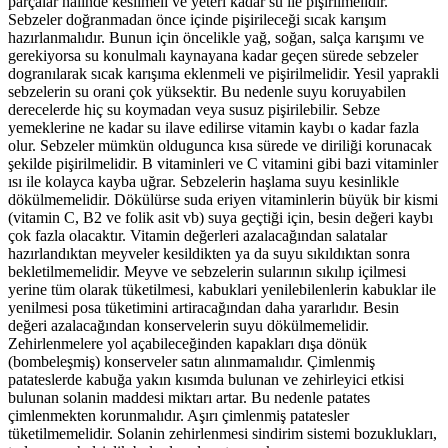
parçalar halinde kesilmeli ve yeteri kadar su ile pişirilmelidir.
Sebzeler doğranmadan önce içinde pişirileceği sıcak karışım
hazırlanmalıdır. Bunun için öncelikle yağ, soğan, salça karışımı ve
gerekiyorsa su konulmalı kaynayana kadar geçen sürede sebzeler
dogranılarak sıcak karışıma eklenmeli ve pişirilmelidir. Yesil yaprakli
sebzelerin su orani çok yüksektir. Bu nedenle suyu koruyabilen
derecelerde hiç su koymadan veya susuz pişirilebilir. Sebze
yemeklerine ne kadar su ilave edilirse vitamin kaybı o kadar fazla
olur. Sebzeler mümkün oldugunca kısa sürede ve diriliği korunacak
şekilde pişirilmelidir. B vitaminleri ve C vitamini gibi bazi vitaminler
ısı ile kolayca kayba uğrar. Sebzelerin haşlama suyu kesinlikle
dökülmemelidir. Dökülürse suda eriyen vitaminlerin büyük bir kismi
(vitamin C, B2 ve folik asit vb) suya geçtiği için, besin değeri kaybı
çok fazla olacaktır. Vitamin değerleri azalacağından salatalar
hazırlandıktan meyveler kesildikten ya da suyu sıkıldıktan sonra
bekletilmemelidir. Meyve ve sebzelerin sularının sıkılıp içilmesi
yerine tüm olarak tüketilmesi, kabuklari yenilebilenlerin kabuklar ile
yenilmesi posa tüketimini artiracağından daha yararlıdır. Besin
değeri azalacağından konservelerin suyu dökülmemelidir.
Zehirlenmelere yol açabileceğinden kapakları dışa dönük
(bombeleşmiş) konserveler satın alınmamalıdır. Çimlenmiş
patateslerde kabuğa yakın kısımda bulunan ve zehirleyici etkisi
bulunan solanin maddesi miktarı artar. Bu nedenle patates
çimlenmekten korunmalıdır. Aşırı çimlenmiş patatesler
tüketilmemelidir. Solanin zehirlenmesi sindirim sistemi bozuklukları,