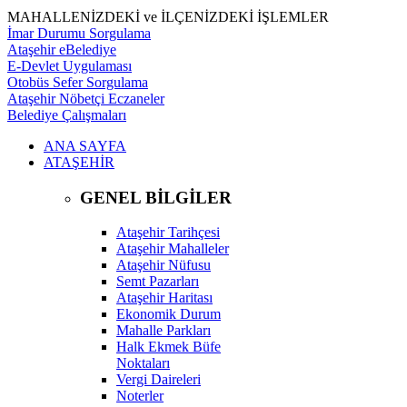
MAHALLENİZDEKİ ve İLÇENİZDEKİ İŞLEMLER
İmar Durumu Sorgulama
Ataşehir eBelediye
E-Devlet Uygulaması
Otobüs Sefer Sorgulama
Ataşehir Nöbetçi Eczaneler
Belediye Çalışmaları
ANA SAYFA
ATAŞEHİR
GENEL BİLGİLER
Ataşehir Tarihçesi
Ataşehir Mahalleler
Ataşehir Nüfusu
Semt Pazarları
Ataşehir Haritası
Ekonomik Durum
Mahalle Parkları
Halk Ekmek Büfe
Noktaları
Vergi Daireleri
Noterler