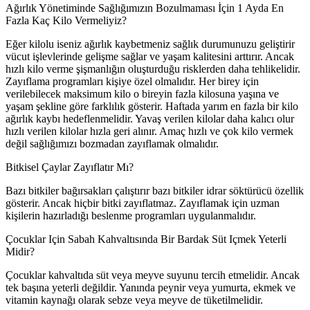
Ağırlık Yönetiminde Sağlığımızın Bozulmaması İçin 1 Ayda En
Fazla Kaç Kilo Vermeliyiz?
Eğer kilolu iseniz ağırlık kaybetmeniz sağlık durumunuzu geliştirir
vücut işlevlerinde gelişme sağlar ve yaşam kalitesini arttırır. Ancak
hızlı kilo verme şişmanlığın oluşturduğu risklerden daha tehlikelidir.
Zayıflama programları kişiye özel olmalıdır. Her birey için
verilebilecek maksimum kilo o bireyin fazla kilosuna yaşına ve
yaşam şekline göre farklılık gösterir. Haftada yarım en fazla bir kilo
ağırlık kaybı hedeflenmelidir. Yavaş verilen kilolar daha kalıcı olur
hızlı verilen kilolar hızla geri alınır. Amaç hızlı ve çok kilo vermek
değil sağlığımızı bozmadan zayıflamak olmalıdır.
Bitkisel Çaylar Zayıflatır Mı?
Bazı bitkiler bağırsakları çalıştırır bazı bitkiler idrar söktürücü özellik
gösterir. Ancak hiçbir bitki zayıflatmaz. Zayıflamak için uzman
kişilerin hazırladığı beslenme programları uygulanmalıdır.
Çocuklar Için Sabah Kahvaltısında Bir Bardak Süt Içmek Yeterli
Midir?
Çocuklar kahvaltıda süt veya meyve suyunu tercih etmelidir. Ancak
tek başına yeterli değildir. Yanında peynir veya yumurta, ekmek ve
vitamin kaynağı olarak sebze veya meyve de tüketilmelidir.