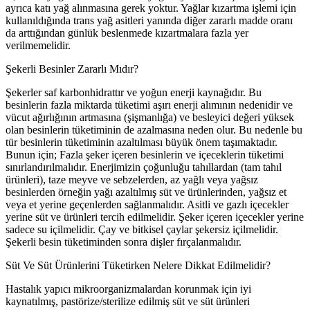
ayrıca katı yağ alınmasına gerek yoktur. Yağlar kızartma işlemi için
kullanıldığında trans yağ asitleri yanında diğer zararlı madde oranı
da arttığından günlük beslenmede kızartmalara fazla yer
verilmemelidir.
Şekerli Besinler Zararlı Mıdır?
Şekerler saf karbonhidrattır ve yoğun enerji kaynağıdır. Bu
besinlerin fazla miktarda tüketimi aşırı enerji alımının nedenidir ve
vücut ağırlığının artmasına (şişmanlığa) ve besleyici değeri yüksek
olan besinlerin tüketiminin de azalmasına neden olur. Bu nedenle bu
tür besinlerin tüketiminin azaltılması büyük önem taşımaktadır.
Bunun için; Fazla şeker içeren besinlerin ve içeceklerin tüketimi
sınırlandırılmalıdır. Enerjimizin çoğunluğu tahıllardan (tam tahıl
ürünleri), taze meyve ve sebzelerden, az yağlı veya yağsız
besinlerden örneğin yağı azaltılmış süt ve ürünlerinden, yağsız et
veya et yerine geçenlerden sağlanmalıdır. Asitli ve gazlı içecekler
yerine süt ve ürünleri tercih edilmelidir. Şeker içeren içecekler yerine
sadece su içilmelidir. Çay ve bitkisel çaylar şekersiz içilmelidir.
Şekerli besin tüketiminden sonra dişler fırçalanmalıdır.
Süt Ve Süt Ürünlerini Tüketirken Nelere Dikkat Edilmelidir?
Hastalık yapıcı mikroorganizmalardan korunmak için iyi
kaynatılmış, pastörize/sterilize edilmiş süt ve süt ürünleri