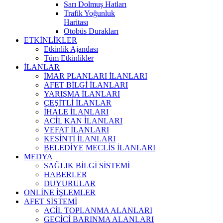
Sarı Dolmuş Hatları
Trafik Yoğunluk
Haritası
Otobüs Durakları
ETKİNLİKLER
Etkinlik Ajandası
Tüm Etkinlikler
İLANLAR
İMAR PLANLARI İLANLARI
AFET BİLGİ İLANLARI
YARIŞMA İLANLARI
ÇEŞİTLİ İLANLAR
İHALE İLANLARI
ACİL KAN İLANLARI
VEFAT İLANLARI
KESİNTİ İLANLARI
BELEDİYE MECLİS İLANLARI
MEDYA
SAĞLIK BİLGİ SİSTEMİ
HABERLER
DUYURULAR
ONLİNE İŞLEMLER
AFET SİSTEMİ
ACİL TOPLANMA ALANLARI
GEÇİCİ BARINMA ALANLARI