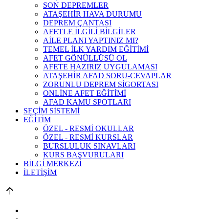
SON DEPREMLER
ATAŞEHİR HAVA DURUMU
DEPREM ÇANTASI
AFETLE İLGİLİ BİLGİLER
AİLE PLANI YAPTINIZ MI?
TEMEL İLK YARDIM EĞİTİMİ
AFET GÖNÜLLÜSÜ OL
AFETE HAZIRIZ UYGULAMASI
ATAŞEHİR AFAD SORU-CEVAPLAR
ZORUNLU DEPREM SİGORTASI
ONLİNE AFET EĞİTİMİ
AFAD KAMU SPOTLARI
SEÇİM SİSTEMİ
EĞİTİM
ÖZEL - RESMİ OKULLAR
ÖZEL - RESMİ KURSLAR
BURSLULUK SINAVLARI
KURS BAŞVURULARI
BİLGİ MERKEZİ
İLETİŞİM