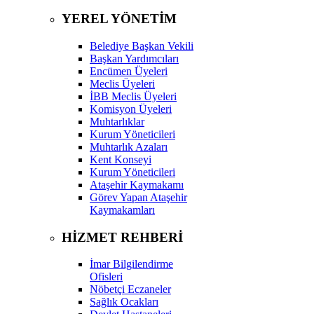
YEREL YÖNETİM
Belediye Başkan Vekili
Başkan Yardımcıları
Encümen Üyeleri
Meclis Üyeleri
İBB Meclis Üyeleri
Komisyon Üyeleri
Muhtarlıklar
Kurum Yöneticileri
Muhtarlık Azaları
Kent Konseyi
Kurum Yöneticileri
Ataşehir Kaymakamı
Görev Yapan Ataşehir
Kaymakamları
HİZMET REHBERİ
İmar Bilgilendirme
Ofisleri
Nöbetçi Eczaneler
Sağlık Ocakları