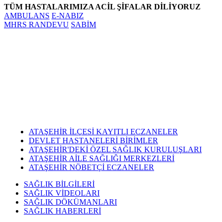
takvimini
TÜM HASTALARIMIZA ACİL ŞİFALAR DİLİYORUZ
açıkladı. "İrade
AMBULANS
E-NABIZ
Bizim, Vatan
MHRS RANDEVU
SABİM
Bizim"
temasıyla
gerçekleştirilecek
etkinlikler, 15-
17 Temmuz
tarihleri
arasında çeşitli
noktalarda
düzenlenecek.
ATAŞEHİR İLÇESİ KAYITLI ECZANELER
DEVLET HASTANELERİ BİRİMLER
ATAŞEHİR'DEKİ ÖZEL SAĞLIK KURULUŞLARI
ATAŞEHİR AİLE SAĞLIĞI MERKEZLERİ
ATAŞEHİR NÖBETÇİ ECZANELER
SAĞLIK BİLGİLERİ
SAĞLIK VİDEOLARI
SAĞLIK DÖKÜMANLARI
SAĞLIK HABERLERİ