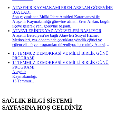
ATAŞEHİR KAYMAKAMI EREN ARSLAN GÖREVİNE
BAŞLADI
Son yayımlanan Mülki İdare Amirleri Kararnamesi ile
Ataşehir Kaymakamlığı görevine atanan Eren Arslan, bugün
ilçeye gelerek yeni görevine başladı.
ATAEVLERİNDE YAZ ATÖLYELERİ BAŞLIYOR
Ataşehir Belediyesi’ne bağlı Ataevleri Sosyal Hizmet
Merkezleri, yaz döneminde çocuklara yönelik eğitici ve
eğlenceli atölye programları düzenliyor. İçerenköy Ataevi
Sosyal Hizmet Merkezi’nde gerçekleştirilecek yaz atölyeleri
15 TEMMUZ DEMOKRASİ VE MİLLİ BİRLİK GÜNÜ
kapsamında çocuklar hem yeni beceriler kazanacak hem de
PROGRAMI
keyifli bir yaz dönemi geçirecek.
15 TEMMUZ DEMOKRASİ VE MİLLİ BİRLİK GÜNÜ
PROGRAMI
Ataşehir
Kaymakamlığı,
15 Temmuz
Demokrasi ve
Millî Birlik
Günü
SAĞLIK BİLGİ SİSTEMİ
kapsamında
düzenlenecek
SAYFASINA HOŞ GELDİNİZ
anma
programının