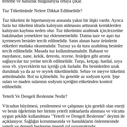
terleme ve halsizlik bulgularıyla ortaya çıkar.
Tuz Tüketiminde Nelere Dikkat Edilmelidir?
Tuz tüketimi ile hipertansiyon arasında yakın bir ilişki vardır. Ayrıca
fazla tuz tüketimi idrarla kalsiyum atılmasını arttırarak kemiklerden
kalsiyum kaybına neden olur. Tuz tüketimini azaltmak için;lezzetine
bakılmadan yemeklere tuz eklenmemelidir. Daima taze ve aşırı tuz
içermeyen besinler tercih edilmelidir. Satın alınan hazır ürünlerin
etiketleri mutlaka okunmalıdır. Tuzsuz ya da tuzu azaltılmış besinler
tercih edilmelidir. Masada tuz kullanılmamalıdır. Baharat ve
maydanoz, nane, kekik, dereotu, rezene, fesleğen gibi aroma
sağlayıcılar tuz yerine tercih edilmelidir. Turşu, ketçap, hardal, soya
sosu vb. yiyeceklerin tuz içeriği çok fazladır. Bu besinlerden uzak
durulmalı ya da az ve seyrek tüketilmelidir. Sebze ve meyve tüketimi
arttırılmalıdır. Bol su içilmelidir. Su genelde az sodyum içerir. Şişe
suları ve maden sularının sodyum içeriğini etiketinden kontrol
edilmelidir.
Yeterli Ve Dengeli Beslenme Nedir?
Vücudun büyümesi, yenilenmesi ve çalışması için gerekli olan enerji
ve besin öğelerinin her birinin yeterli miktarlarda alınması ve vücutta
uygun şekilde kullanılması "Yeterli ve Dengeli Beslenme" deyimi ile
açıklanıyor. Sağlığın korunmasında ve hastalıkların önlenmesinde
yeterli ve dengeli beslenme önemli rol oynamaktadır.