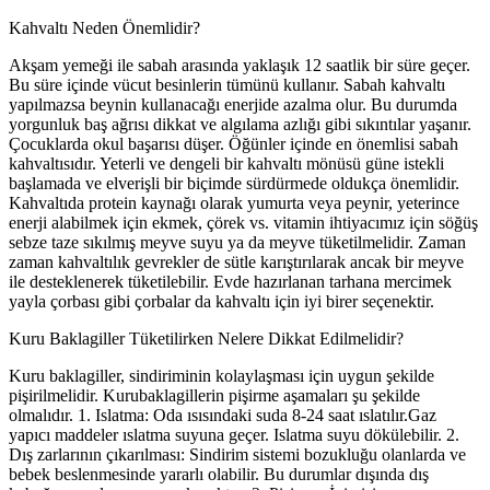
Kahvaltı Neden Önemlidir?
Akşam yemeği ile sabah arasında yaklaşık 12 saatlik bir süre geçer.
Bu süre içinde vücut besinlerin tümünü kullanır. Sabah kahvaltı
yapılmazsa beynin kullanacağı enerjide azalma olur. Bu durumda
yorgunluk baş ağrısı dikkat ve algılama azlığı gibi sıkıntılar yaşanır.
Çocuklarda okul başarısı düşer. Öğünler içinde en önemlisi sabah
kahvaltısıdır. Yeterli ve dengeli bir kahvaltı mönüsü güne istekli
başlamada ve elverişli bir biçimde sürdürmede oldukça önemlidir.
Kahvaltıda protein kaynağı olarak yumurta veya peynir, yeterince
enerji alabilmek için ekmek, çörek vs. vitamin ihtiyacımız için söğüş
sebze taze sıkılmış meyve suyu ya da meyve tüketilmelidir. Zaman
zaman kahvaltılık gevrekler de sütle karıştırılarak ancak bir meyve
ile desteklenerek tüketilebilir. Evde hazırlanan tarhana mercimek
yayla çorbası gibi çorbalar da kahvaltı için iyi birer seçenektir.
Kuru Baklagiller Tüketilirken Nelere Dikkat Edilmelidir?
Kuru baklagiller, sindiriminin kolaylaşması için uygun şekilde
pişirilmelidir. Kurubaklagillerin pişirme aşamaları şu şekilde
olmalıdır. 1. Islatma: Oda ısısındaki suda 8-24 saat ıslatılır.Gaz
yapıcı maddeler ıslatma suyuna geçer. Islatma suyu dökülebilir. 2.
Dış zarlarının çıkarılması: Sindirim sistemi bozukluğu olanlarda ve
bebek beslenmesinde yararlı olabilir. Bu durumlar dışında dış