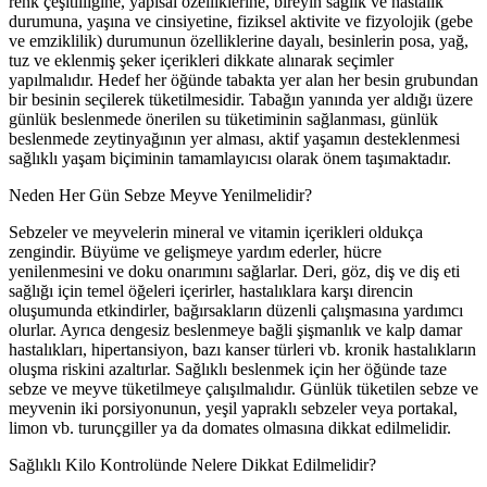
renk çeşitliliğine, yapısal özelliklerine, bireyin sağlık ve hastalık
durumuna, yaşına ve cinsiyetine, fiziksel aktivite ve fizyolojik (gebe
ve emziklilik) durumunun özelliklerine dayalı, besinlerin posa, yağ,
tuz ve eklenmiş şeker içerikleri dikkate alınarak seçimler
yapılmalıdır. Hedef her öğünde tabakta yer alan her besin grubundan
bir besinin seçilerek tüketilmesidir. Tabağın yanında yer aldığı üzere
günlük beslenmede önerilen su tüketiminin sağlanması, günlük
beslenmede zeytinyağının yer alması, aktif yaşamın desteklenmesi
sağlıklı yaşam biçiminin tamamlayıcısı olarak önem taşımaktadır.
Neden Her Gün Sebze Meyve Yenilmelidir?
Sebzeler ve meyvelerin mineral ve vitamin içerikleri oldukça
zengindir. Büyüme ve gelişmeye yardım ederler, hücre
yenilenmesini ve doku onarımını sağlarlar. Deri, göz, diş ve diş eti
sağlığı için temel öğeleri içerirler, hastalıklara karşı direncin
oluşumunda etkindirler, bağırsakların düzenli çalışmasına yardımcı
olurlar. Ayrıca dengesiz beslenmeye bağli şişmanlık ve kalp damar
hastalıkları, hipertansiyon, bazı kanser türleri vb. kronik hastalıkların
oluşma riskini azaltırlar. Sağlıklı beslenmek için her öğünde taze
sebze ve meyve tüketilmeye çalışılmalıdır. Günlük tüketilen sebze ve
meyvenin iki porsiyonunun, yeşil yapraklı sebzeler veya portakal,
limon vb. turunçgiller ya da domates olmasına dikkat edilmelidir.
Sağlıklı Kilo Kontrolünde Nelere Dikkat Edilmelidir?