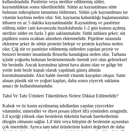
kullanılmalıdır. Pastörize veya sterilize edilmemiş sütler,
kaynatıldıktan sonra tüketilmelidir. Sütün az kaynatılması sütte
bulunan mikropların tamamını öldürmez. Sütün çok kaynatılması ise
vitamin kaybına neden olur. Süt, kaynama kabarıklığı başlamasından
itibaren en az 5 dakika kaynatılmalıdır. Kaynatılmış ve pastörize
edilmiş sütler cam kavanozda buzdolabında 1-2 gün kutusu açılmış
sterilize sütler en fazla 3 gün saklanmalıdır. Sütlü tatlılara şeker; süt
piştikten sonra ocaktan alınırken eklenmelidir. Pişirilme sırasında
eklenirse şeker ile sütün proteini birleşir ve protein kaybına neden
olur. Çiğ süt ve pastörize edilmemiş sütlerden yapılan peynir ve
benzeri besinler insanlarda Brusella hastalığına neden olur. Tarhana
içinde yoğurtta bulunan beslenmemizde önemli yeri olan geleneksel
bir besindir. Ancak kurutulma işlemi hava akımı olan ve gölge bir
yerde üstü bezle kapalı olarak yapılmalı güneş altında
kurutulmamalıdır. Aksi halde önemli vitamin kayıpları oluşur. Satın
alınan plastik süt ve yoğurt kapları, daha sonra yiyecek saklama
amacı ile kullanılmamalıdır.
Tahıl Ve Tahı Ürünleri Tüketilirken Nelere Dikkat Edilmelidir?
Kabuk ve öz kısmı ayrılmamış tahıllardan yapılan yiyecekler
vitaminler, mineraller ve diyet posası (diyet lifi) yönünden zengindir.
Lif içeriği yüksek olan besinlerin tüketimi barsak hareketlerinin
düzgün olmasını sağlar. Lif türü veya bileşimi de beslenme açısından
çok önemlidir. Ayrıca tam tahıl ürünlerinin kalori değerleri de daha