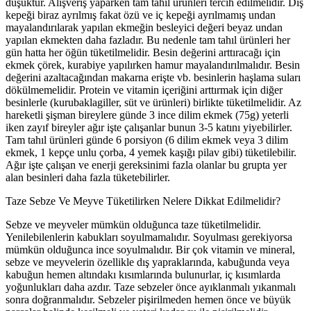
düşüktür. Alışveriş yaparken tam tahıl ürünleri tercih edilmelidir. Dış
kepeği biraz ayrılmış fakat özü ve iç kepeği ayrılmamış undan
mayalandırılarak yapılan ekmeğin besleyici değeri beyaz undan
yapılan ekmekten daha fazladır. Bu nedenle tam tahıl ürünleri her
gün hatta her öğün tüketilmelidir. Besin değerini arttıracağı için
ekmek çörek, kurabiye yapılırken hamur mayalandırılmalıdır. Besin
değerini azaltacağından makarna erişte vb. besinlerin haşlama suları
dökülmemelidir. Protein ve vitamin içeriğini arttırmak için diğer
besinlerle (kurubaklagiller, süt ve ürünleri) birlikte tüketilmelidir. Az
hareketli şişman bireylere günde 3 ince dilim ekmek (75g) yeterli
iken zayıf bireyler ağır işte çalışanlar bunun 3-5 katını yiyebilirler.
Tam tahıl ürünleri günde 6 porsiyon (6 dilim ekmek veya 3 dilim
ekmek, 1 kepçe unlu çorba, 4 yemek kaşığı pilav gibi) tüketilebilir.
Ağır işte çalışan ve enerji gereksinimi fazla olanlar bu grupta yer
alan besinleri daha fazla tüketebilirler.
Taze Sebze Ve Meyve Tüketilirken Nelere Dikkat Edilmelidir?
Sebze ve meyveler mümkün olduğunca taze tüketilmelidir.
Yenilebilenlerin kabukları soyulmamalıdır. Soyulması gerekiyorsa
mümkün olduğunca ince soyulmalıdır. Bir çok vitamin ve mineral,
sebze ve meyvelerin özellikle dış yapraklarında, kabuğunda veya
kabuğun hemen altındakı kısımlarında bulunurlar, iç kısımlarda
yoğunlukları daha azdır. Taze sebzeler önce ayıklanmalı yıkanmalı
sonra doğranmalıdır. Sebzeler pişirilmeden hemen önce ve büyük