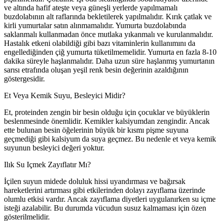
ve altında hafif ateşte veya güneşli yerlerde yapılmamalı
buzdolabının alt raflarında bekletilerek yapılmalıdır. Kırık çatlak ve
kirli yumurtalar satın alınmamalıdır. Yumurta buzdolabında
saklanmalı kullanmadan önce mutlaka yıkanmalı ve kurulanmalıdır.
Hastalık etkeni olabildiği gibi bazı vitaminlerin kullanımını da
engellediğinden çiğ yumurta tüketilmemelidir. Yumurta en fazla 8-10
dakika süreyle haşlanmalıdır. Daha uzun süre haşlanmış yumurtanın
sarısı etrafında oluşan yeşil renk besin değerinin azaldığının
göstergesidir.
Et Veya Kemik Suyu, Besleyici Midir?
Et, proteinden zengin bir besin olduğu için çocuklar ve büyüklerin
beslenmesinde önemlidir. Kemikler kalsiyumdan zengindir. Ancak
ette bulunan besin öğelerinin büyük bir kısmı pişme suyuna
geçmediği gibi kalsiyum da suya geçmez. Bu nedenle et veya kemik
suyunun besleyici değeri yoktur.
Ilık Su Içmek Zayıflatır Mı?
İçilen suyun midede doluluk hissi uyandırması ve bağırsak
hareketlerini artırması gibi etkilerinden dolayı zayıflama üzerinde
olumlu etkisi vardır. Ancak zayıflama diyetleri uygulanırken su içme
isteği azalabilir. Bu durumda vücudun susuz kalmaması için özen
gösterilmelidir.