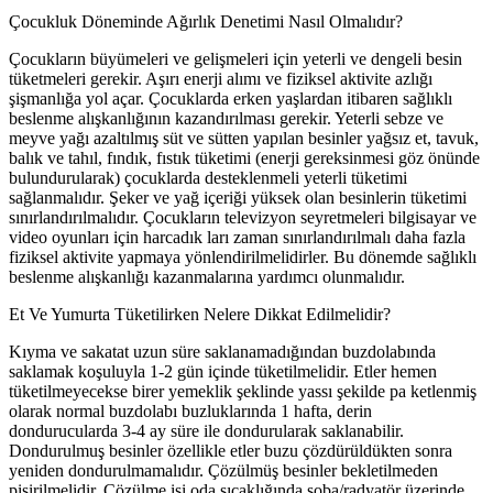
Çocukluk Döneminde Ağırlık Denetimi Nasıl Olmalıdır?
Çocukların büyümeleri ve gelişmeleri için yeterli ve dengeli besin
tüketmeleri gerekir. Aşırı enerji alımı ve fiziksel aktivite azlığı
şişmanlığa yol açar. Çocuklarda erken yaşlardan itibaren sağlıklı
beslenme alışkanlığının kazandırılması gerekir. Yeterli sebze ve
meyve yağı azaltılmış süt ve sütten yapılan besinler yağsız et, tavuk,
balık ve tahıl, fındık, fıstık tüketimi (enerji gereksinmesi göz önünde
bulundurularak) çocuklarda desteklenmeli yeterli tüketimi
sağlanmalıdır. Şeker ve yağ içeriği yüksek olan besinlerin tüketimi
sınırlandırılmalıdır. Çocukların televizyon seyretmeleri bilgisayar ve
video oyunları için harcadık ları zaman sınırlandırılmalı daha fazla
fiziksel aktivite yapmaya yönlendirilmelidirler. Bu dönemde sağlıklı
beslenme alışkanlığı kazanmalarına yardımcı olunmalıdır.
Et Ve Yumurta Tüketilirken Nelere Dikkat Edilmelidir?
Kıyma ve sakatat uzun süre saklanamadığından buzdolabında
saklamak koşuluyla 1-2 gün içinde tüketilmelidir. Etler hemen
tüketilmeyecekse birer yemeklik şeklinde yassı şekilde pa ketlenmiş
olarak normal buzdolabı buzluklarında 1 hafta, derin
dondurucularda 3-4 ay süre ile dondurularak saklanabilir.
Dondurulmuş besinler özellikle etler buzu çözdürüldükten sonra
yeniden dondurulmamalıdır. Çözülmüş besinler bekletilmeden
pişirilmelidir. Çözülme işi oda sıcaklığında soba/radyatör üzerinde