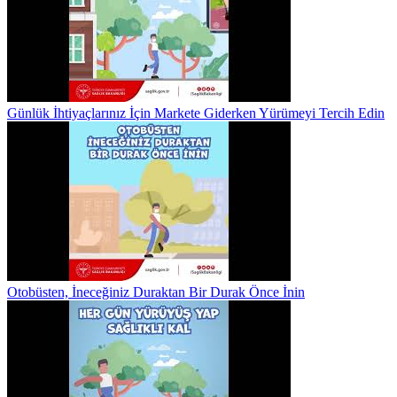
Günlük İhtiyaçlarınız İçin Markete Giderken Yürümeyi Tercih Edin
Otobüsten, İneceğiniz Duraktan Bir Durak Önce İnin