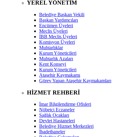
YEREL YÖNETİM
Belediye Başkan Vekili
Başkan Yardımcıları
Encümen Üyeleri
Meclis Üyeleri
İBB Meclis Üyeleri
Komisyon Üyeleri
Muhtarlıklar
Kurum Yöneticileri
Muhtarlık Azaları
Kent Konseyi
Kurum Yöneticileri
Ataşehir Kaymakamı
Görev Yapan Ataşehir Kaymakamları
HİZMET REHBERİ
İmar Bilgilendirme Ofisleri
Nöbetçi Eczaneler
Sağlık Ocakları
Devlet Hastaneleri
Belediye Hizmet Merkezleri
İbadethaneler