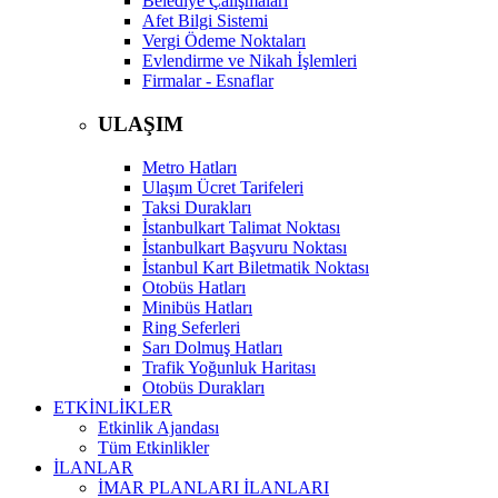
Belediye Çalışmaları
Afet Bilgi Sistemi
Vergi Ödeme Noktaları
Evlendirme ve Nikah İşlemleri
Firmalar - Esnaflar
ULAŞIM
Metro Hatları
Ulaşım Ücret Tarifeleri
Taksi Durakları
İstanbulkart Talimat Noktası
İstanbulkart Başvuru Noktası
İstanbul Kart Biletmatik Noktası
Otobüs Hatları
Minibüs Hatları
Ring Seferleri
Sarı Dolmuş Hatları
Trafik Yoğunluk Haritası
Otobüs Durakları
ETKİNLİKLER
Etkinlik Ajandası
Tüm Etkinlikler
İLANLAR
İMAR PLANLARI İLANLARI