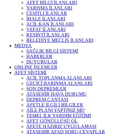
AFET BİLGİ İLANLARI
YARIŞMA İLANLARI
ÇEŞİTLİ İLANLAR
İHALE İLANLARI
ACİL KAN İLANLARI
VEFAT İLANLARI
KESİNTİ İLANLARI
BELEDİYE MECLİS İLANLARI
MEDYA
SAĞLIK BİLGİ SİSTEMİ
HABERLER
DUYURULAR
ONLİNE İŞLEMLER
AFET SİSTEMİ
ACİL TOPLANMA ALANLARI
GEÇİCİ BARINMA ALANLARI
SON DEPREMLER
ATAŞEHİR HAVA DURUMU
DEPREM ÇANTASI
AFETLE İLGİLİ BİLGİLER
AİLE PLANI YAPTINIZ MI?
TEMEL İLK YARDIM EĞİTİMİ
AFET GÖNÜLLÜSÜ OL
AFETE HAZIRIZ UYGULAMASI
ATAŞEHİR AFAD SORU-CEVAPLAR