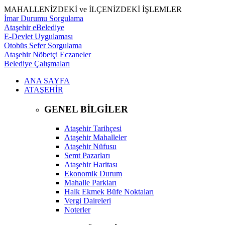
MAHALLENİZDEKİ ve İLÇENİZDEKİ İŞLEMLER
İmar Durumu Sorgulama
Ataşehir eBelediye
E-Devlet Uygulaması
Otobüs Sefer Sorgulama
Ataşehir Nöbetçi Eczaneler
Belediye Çalışmaları
ANA SAYFA
ATAŞEHİR
GENEL BİLGİLER
Ataşehir Tarihçesi
Ataşehir Mahalleler
Ataşehir Nüfusu
Semt Pazarları
Ataşehir Haritası
Ekonomik Durum
Mahalle Parkları
Halk Ekmek Büfe Noktaları
Vergi Daireleri
Noterler