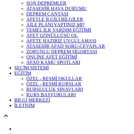
SON DEPREMLER
ATAŞEHİR HAVA DURUMU
DEPREM ÇANTASI
AFETLE İLGİLİ BİLGİLER
AİLE PLANI YAPTINIZ MI?
TEMEL İLK YARDIM EĞİTİMİ
AFET GÖNÜLLÜSÜ OL
AFETE HAZIRIZ UYGULAMASI
ATAŞEHİR AFAD SORU-CEVAPLAR
ZORUNLU DEPREM SİGORTASI
ONLİNE AFET EĞİTİMİ
AFAD KAMU SPOTLARI
SEÇİM SİSTEMİ
EĞİTİM
ÖZEL - RESMİ OKULLAR
ÖZEL - RESMİ KURSLAR
BURSLULUK SINAVLARI
KURS BAŞVURULARI
BİLGİ MERKEZİ
İLETİŞİM