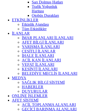
Sarı Dolmuş Hatları
Trafik Yoğunluk
Haritası
Otobüs Durakları
ETKİNLİKLER
Etkinlik Ajandası
Tüm Etkinlikler
İLANLAR
İMAR PLANLARI İLANLARI
AFET BİLGİ İLANLARI
YARIŞMA İLANLARI
ÇEŞİTLİ İLANLAR
İHALE İLANLARI
ACİL KAN İLANLARI
VEFAT İLANLARI
KESİNTİ İLANLARI
BELEDİYE MECLİS İLANLARI
MEDYA
SAĞLIK BİLGİ SİSTEMİ
HABERLER
DUYURULAR
ONLİNE İŞLEMLER
AFET SİSTEMİ
ACİL TOPLANMA ALANLARI
GEÇİCİ BARINMA ALANLARI