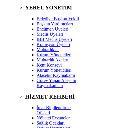
YEREL YÖNETİM
Belediye Başkan Vekili
Başkan Yardımcıları
Encümen Üyeleri
Meclis Üyeleri
İBB Meclis Üyeleri
Komisyon Üyeleri
Muhtarlıklar
Kurum Yöneticileri
Muhtarlık Azaları
Kent Konseyi
Kurum Yöneticileri
Ataşehir Kaymakamı
Görev Yapan Ataşehir
Kaymakamları
HİZMET REHBERİ
İmar Bilgilendirme
Ofisleri
Nöbetçi Eczaneler
Sağlık Ocakları