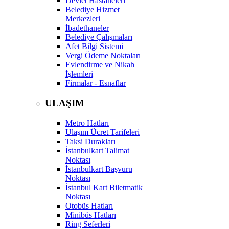
Devlet Hastaneleri
Belediye Hizmet
Merkezleri
İbadethaneler
Belediye Çalışmaları
Afet Bilgi Sistemi
Vergi Ödeme Noktaları
Evlendirme ve Nikah
İşlemleri
Firmalar - Esnaflar
ULAŞIM
Metro Hatları
Ulaşım Ücret Tarifeleri
Taksi Durakları
İstanbulkart Talimat
Noktası
İstanbulkart Başvuru
Noktası
İstanbul Kart Biletmatik
Noktası
Otobüs Hatları
Minibüs Hatları
Ring Seferleri