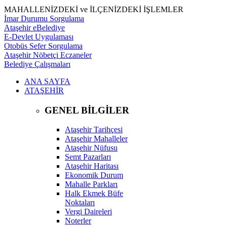
MAHALLENİZDEKİ ve İLÇENİZDEKİ İŞLEMLER
İmar Durumu Sorgulama
Ataşehir eBelediye
E-Devlet Uygulaması
Otobüs Sefer Sorgulama
Ataşehir Nöbetçi Eczaneler
Belediye Çalışmaları
ANA SAYFA
ATAŞEHİR
GENEL BİLGİLER
Ataşehir Tarihçesi
Ataşehir Mahalleler
Ataşehir Nüfusu
Semt Pazarları
Ataşehir Haritası
Ekonomik Durum
Mahalle Parkları
Halk Ekmek Büfe
Noktaları
Vergi Daireleri
Noterler