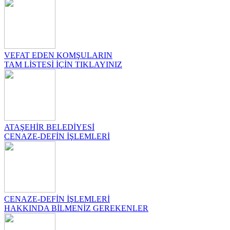
temasıyla
gerçekleştirilecek
etkinlikler, 15-
17 Temmuz
tarihleri
arasında çeşitli
VEFAT EDEN KOMŞULARIN
noktalarda
TAM LİSTESİ İÇİN TIKLAYINIZ
düzenlenecek.
ATAŞEHİR BELEDİYESİ
CENAZE-DEFİN İŞLEMLERİ
CENAZE-DEFİN İŞLEMLERİ
HAKKINDA BİLMENİZ GEREKENLER