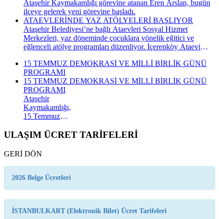
Ataşehir Kaymakamlığı görevine atanan Eren Arslan, bugün
ilçeye gelerek yeni görevine başladı.
ATAEVLERİNDE YAZ ATÖLYELERİ BAŞLIYOR
Ataşehir Belediyesi’ne bağlı Ataevleri Sosyal Hizmet
Merkezleri, yaz döneminde çocuklara yönelik eğitici ve
eğlenceli atölye programları düzenliyor. İçerenköy Ataevi
Sosyal Hizmet Merkezi’nde gerçekleştirilecek yaz atölyeleri
15 TEMMUZ DEMOKRASİ VE MİLLİ BİRLİK GÜNÜ
kapsamında çocuklar hem yeni beceriler kazanacak hem de
PROGRAMI
keyifli bir yaz dönemi geçirecek.
15 TEMMUZ DEMOKRASİ VE MİLLİ BİRLİK GÜNÜ
PROGRAMI
Ataşehir
Kaymakamlığı,
15 Temmuz
Demokrasi ve
Millî Birlik
ULAŞIM ÜCRET TARİFELERİ
Günü
kapsamında
GERİ DÖN
düzenlenecek
anma
programının
2026 Belge Ücretleri
takvimini
açıkladı. "İrade
Bizim, Vatan
İSTANBULKART (Elektronik Bilet) Ücret Tarifeleri
Bizim"