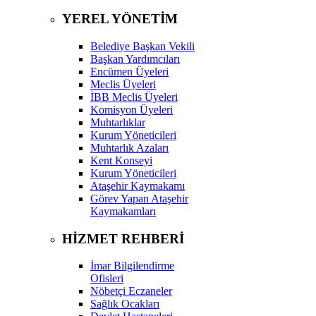
YEREL YÖNETİM
Belediye Başkan Vekili
Başkan Yardımcıları
Encümen Üyeleri
Meclis Üyeleri
İBB Meclis Üyeleri
Komisyon Üyeleri
Muhtarlıklar
Kurum Yöneticileri
Muhtarlık Azaları
Kent Konseyi
Kurum Yöneticileri
Ataşehir Kaymakamı
Görev Yapan Ataşehir
Kaymakamları
HİZMET REHBERİ
İmar Bilgilendirme
Ofisleri
Nöbetçi Eczaneler
Sağlık Ocakları