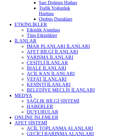
Sarı Dolmuş Hatları
Trafik Yoğunluk
Haritası
Otobüs Durakları
ETKİNLİKLER
Etkinlik Ajandası
Tüm Etkinlikler
İLANLAR
İMAR PLANLARI İLANLARI
AFET BİLGİ İLANLARI
YARIŞMA İLANLARI
ÇEŞİTLİ İLANLAR
İHALE İLANLARI
ACİL KAN İLANLARI
VEFAT İLANLARI
KESİNTİ İLANLARI
BELEDİYE MECLİS İLANLARI
MEDYA
SAĞLIK BİLGİ SİSTEMİ
HABERLER
DUYURULAR
ONLİNE İŞLEMLER
AFET SİSTEMİ
ACİL TOPLANMA ALANLARI
GEÇİCİ BARINMA ALANLARI