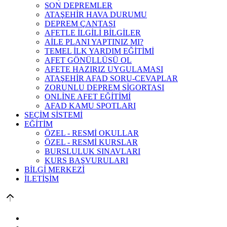
SON DEPREMLER
ATAŞEHİR HAVA DURUMU
DEPREM ÇANTASI
AFETLE İLGİLİ BİLGİLER
AİLE PLANI YAPTINIZ MI?
TEMEL İLK YARDIM EĞİTİMİ
AFET GÖNÜLLÜSÜ OL
AFETE HAZIRIZ UYGULAMASI
ATAŞEHİR AFAD SORU-CEVAPLAR
ZORUNLU DEPREM SİGORTASI
ONLİNE AFET EĞİTİMİ
AFAD KAMU SPOTLARI
SEÇİM SİSTEMİ
EĞİTİM
ÖZEL - RESMİ OKULLAR
ÖZEL - RESMİ KURSLAR
BURSLULUK SINAVLARI
KURS BAŞVURULARI
BİLGİ MERKEZİ
İLETİŞİM