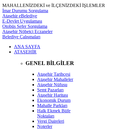
MAHALLENİZDEKİ ve İLÇENİZDEKİ İŞLEMLER
İmar Durumu Sorgulama
Ataşehir eBelediye
E-Devlet Uygulaması
Otobüs Sefer Sorgulama
Ataşehir Nöbetçi Eczaneler
Belediye Çalışmaları
ANA SAYFA
ATAŞEHİR
GENEL BİLGİLER
Ataşehir Tarihçesi
Ataşehir Mahalleler
Ataşehir Nüfusu
Semt Pazarları
Ataşehir Haritası
Ekonomik Durum
Mahalle Parkları
Halk Ekmek Büfe
Noktaları
Vergi Daireleri
Noterler