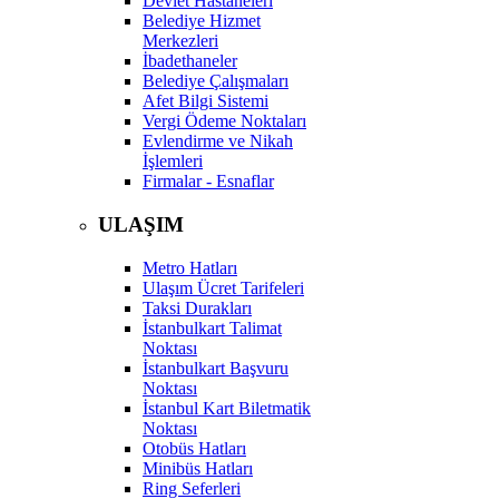
Devlet Hastaneleri
Belediye Hizmet
Merkezleri
İbadethaneler
Belediye Çalışmaları
Afet Bilgi Sistemi
Vergi Ödeme Noktaları
Evlendirme ve Nikah
İşlemleri
Firmalar - Esnaflar
ULAŞIM
Metro Hatları
Ulaşım Ücret Tarifeleri
Taksi Durakları
İstanbulkart Talimat
Noktası
İstanbulkart Başvuru
Noktası
İstanbul Kart Biletmatik
Noktası
Otobüs Hatları
Minibüs Hatları
Ring Seferleri