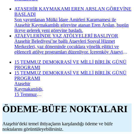
ATAŞEHİR KAYMAKAMI EREN ARSLAN GÖREVİNE
BAŞLADI
Son yayımlanan Mülki İdare Amirleri Kararnamesi ile
Ataşehir Kaymakamlığı görevine atanan Eren Arslan, bugün
ilçeye gelerek yeni görevine başladı.
ATAEVLERİNDE YAZ ATÖLYELERİ BAŞLIYOR
Ataşehir Belediyesi’ne bağlı Ataevleri Sosyal Hizmet
Merkezleri, yaz döneminde çocuklara yönelik eğitici ve
eğlenceli atölye programları düzenliyor. İçerenköy Ataevi
Sosyal Hizmet Merkezi’nde gerçekleştirilecek yaz atölyeleri
15 TEMMUZ DEMOKRASİ VE MİLLİ BİRLİK GÜNÜ
kapsamında çocuklar hem yeni beceriler kazanacak hem de
PROGRAMI
keyifli bir yaz dönemi geçirecek.
15 TEMMUZ DEMOKRASİ VE MİLLİ BİRLİK GÜNÜ
PROGRAMI
Ataşehir
Kaymakamlığı,
15 Temmuz
Demokrasi ve
Millî Birlik
ÖDEME-BÜFE NOKTALARI
Günü
kapsamında
düzenlenecek
Ataşehir'deki temel ihtiyaçların karşılandığı ödeme ve büfe
anma
noktalarını görüntüleyebilirsiniz.
programının