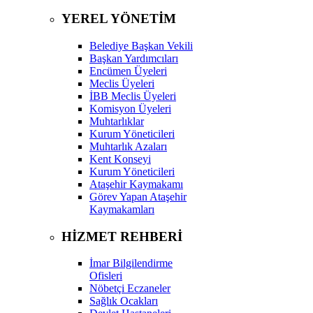
YEREL YÖNETİM
Belediye Başkan Vekili
Başkan Yardımcıları
Encümen Üyeleri
Meclis Üyeleri
İBB Meclis Üyeleri
Komisyon Üyeleri
Muhtarlıklar
Kurum Yöneticileri
Muhtarlık Azaları
Kent Konseyi
Kurum Yöneticileri
Ataşehir Kaymakamı
Görev Yapan Ataşehir
Kaymakamları
HİZMET REHBERİ
İmar Bilgilendirme
Ofisleri
Nöbetçi Eczaneler
Sağlık Ocakları