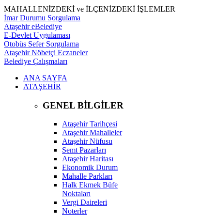
MAHALLENİZDEKİ ve İLÇENİZDEKİ İŞLEMLER
İmar Durumu Sorgulama
Ataşehir eBelediye
E-Devlet Uygulaması
Otobüs Sefer Sorgulama
Ataşehir Nöbetçi Eczaneler
Belediye Çalışmaları
ANA SAYFA
ATAŞEHİR
GENEL BİLGİLER
Ataşehir Tarihçesi
Ataşehir Mahalleler
Ataşehir Nüfusu
Semt Pazarları
Ataşehir Haritası
Ekonomik Durum
Mahalle Parkları
Halk Ekmek Büfe
Noktaları
Vergi Daireleri
Noterler