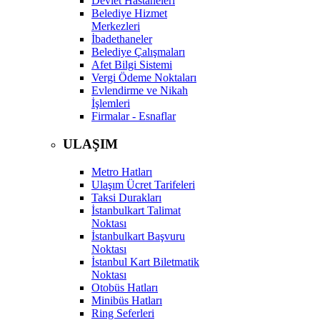
Devlet Hastaneleri
Belediye Hizmet
Merkezleri
İbadethaneler
Belediye Çalışmaları
Afet Bilgi Sistemi
Vergi Ödeme Noktaları
Evlendirme ve Nikah
İşlemleri
Firmalar - Esnaflar
ULAŞIM
Metro Hatları
Ulaşım Ücret Tarifeleri
Taksi Durakları
İstanbulkart Talimat
Noktası
İstanbulkart Başvuru
Noktası
İstanbul Kart Biletmatik
Noktası
Otobüs Hatları
Minibüs Hatları
Ring Seferleri