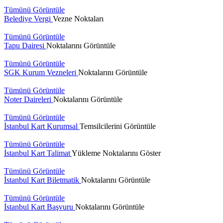
takvimini
Tümünü Görüntüle
açıkladı. "İrade
Belediye Vergi
Vezne Noktaları
Bizim, Vatan
Bizim"
Tümünü Görüntüle
temasıyla
Tapu Dairesi
Noktalarını Görüntüle
gerçekleştirilecek
etkinlikler, 15-
Tümünü Görüntüle
17 Temmuz
SGK Kurum Vezneleri
Noktalarını Görüntüle
tarihleri
arasında çeşitli
Tümünü Görüntüle
noktalarda
Noter Daireleri
Noktalarını Görüntüle
düzenlenecek.
Tümünü Görüntüle
İstanbul Kart Kurumsal
Temsilcilerini Görüntüle
Tümünü Görüntüle
İstanbul Kart Talimat
Yükleme Noktalarını Göster
Tümünü Görüntüle
İstanbul Kart Biletmatik
Noktalarını Görüntüle
Tümünü Görüntüle
İstanbul Kart Başvuru
Noktalarını Görüntüle