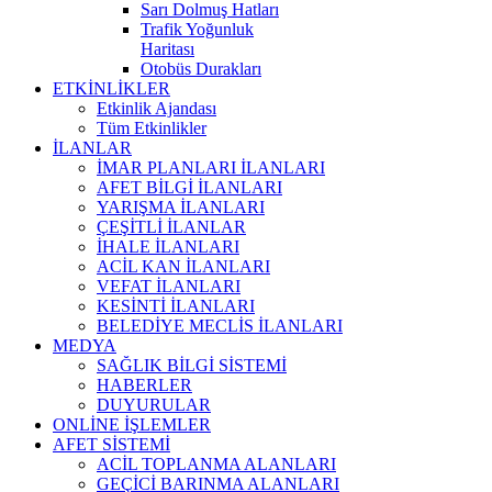
Sarı Dolmuş Hatları
Trafik Yoğunluk
Haritası
Otobüs Durakları
ETKİNLİKLER
Etkinlik Ajandası
Tüm Etkinlikler
İLANLAR
İMAR PLANLARI İLANLARI
AFET BİLGİ İLANLARI
YARIŞMA İLANLARI
ÇEŞİTLİ İLANLAR
İHALE İLANLARI
ACİL KAN İLANLARI
VEFAT İLANLARI
KESİNTİ İLANLARI
BELEDİYE MECLİS İLANLARI
MEDYA
SAĞLIK BİLGİ SİSTEMİ
HABERLER
DUYURULAR
ONLİNE İŞLEMLER
AFET SİSTEMİ
ACİL TOPLANMA ALANLARI
GEÇİCİ BARINMA ALANLARI