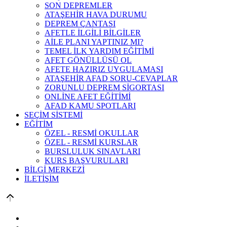
SON DEPREMLER
ATAŞEHİR HAVA DURUMU
DEPREM ÇANTASI
AFETLE İLGİLİ BİLGİLER
AİLE PLANI YAPTINIZ MI?
TEMEL İLK YARDIM EĞİTİMİ
AFET GÖNÜLLÜSÜ OL
AFETE HAZIRIZ UYGULAMASI
ATAŞEHİR AFAD SORU-CEVAPLAR
ZORUNLU DEPREM SİGORTASI
ONLİNE AFET EĞİTİMİ
AFAD KAMU SPOTLARI
SEÇİM SİSTEMİ
EĞİTİM
ÖZEL - RESMİ OKULLAR
ÖZEL - RESMİ KURSLAR
BURSLULUK SINAVLARI
KURS BAŞVURULARI
BİLGİ MERKEZİ
İLETİŞİM