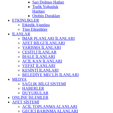
Sarı Dolmuş Hatları
Trafik Yoğunluk
Haritası
Otobüs Durakları
ETKİNLİKLER
Etkinlik Ajandası
Tüm Etkinlikler
İLANLAR
İMAR PLANLARI İLANLARI
AFET BİLGİ İLANLARI
YARIŞMA İLANLARI
ÇEŞİTLİ İLANLAR
İHALE İLANLARI
ACİL KAN İLANLARI
VEFAT İLANLARI
KESİNTİ İLANLARI
BELEDİYE MECLİS İLANLARI
MEDYA
SAĞLIK BİLGİ SİSTEMİ
HABERLER
DUYURULAR
ONLİNE İŞLEMLER
AFET SİSTEMİ
ACİL TOPLANMA ALANLARI
GEÇİCİ BARINMA ALANLARI