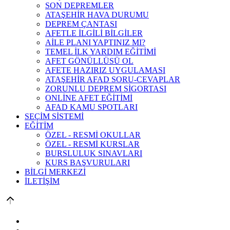
SON DEPREMLER
ATAŞEHİR HAVA DURUMU
DEPREM ÇANTASI
AFETLE İLGİLİ BİLGİLER
AİLE PLANI YAPTINIZ MI?
TEMEL İLK YARDIM EĞİTİMİ
AFET GÖNÜLLÜSÜ OL
AFETE HAZIRIZ UYGULAMASI
ATAŞEHİR AFAD SORU-CEVAPLAR
ZORUNLU DEPREM SİGORTASI
ONLİNE AFET EĞİTİMİ
AFAD KAMU SPOTLARI
SEÇİM SİSTEMİ
EĞİTİM
ÖZEL - RESMİ OKULLAR
ÖZEL - RESMİ KURSLAR
BURSLULUK SINAVLARI
KURS BAŞVURULARI
BİLGİ MERKEZİ
İLETİŞİM