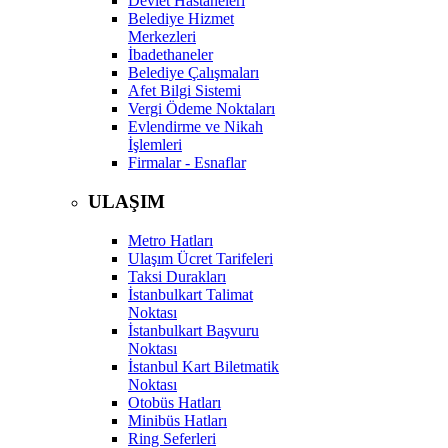
Devlet Hastaneleri
Belediye Hizmet
Merkezleri
İbadethaneler
Belediye Çalışmaları
Afet Bilgi Sistemi
Vergi Ödeme Noktaları
Evlendirme ve Nikah
İşlemleri
Firmalar - Esnaflar
ULAŞIM
Metro Hatları
Ulaşım Ücret Tarifeleri
Taksi Durakları
İstanbulkart Talimat
Noktası
İstanbulkart Başvuru
Noktası
İstanbul Kart Biletmatik
Noktası
Otobüs Hatları
Minibüs Hatları
Ring Seferleri