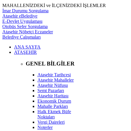
MAHALLENİZDEKİ ve İLÇENİZDEKİ İŞLEMLER
İmar Durumu Sorgulama
Ataşehir eBelediye
E-Devlet Uygulaması
Otobüs Sefer Sorgulama
Ataşehir Nöbetçi Eczaneler
Belediye Çalışmaları
ANA SAYFA
ATAŞEHİR
GENEL BİLGİLER
Ataşehir Tarihçesi
Ataşehir Mahalleler
Ataşehir Nüfusu
Semt Pazarları
Ataşehir Haritası
Ekonomik Durum
Mahalle Parkları
Halk Ekmek Büfe
Noktaları
Vergi Daireleri
Noterler