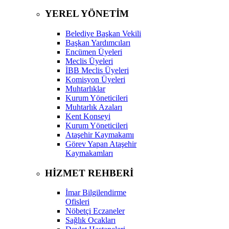
YEREL YÖNETİM
Belediye Başkan Vekili
Başkan Yardımcıları
Encümen Üyeleri
Meclis Üyeleri
İBB Meclis Üyeleri
Komisyon Üyeleri
Muhtarlıklar
Kurum Yöneticileri
Muhtarlık Azaları
Kent Konseyi
Kurum Yöneticileri
Ataşehir Kaymakamı
Görev Yapan Ataşehir
Kaymakamları
HİZMET REHBERİ
İmar Bilgilendirme
Ofisleri
Nöbetçi Eczaneler
Sağlık Ocakları