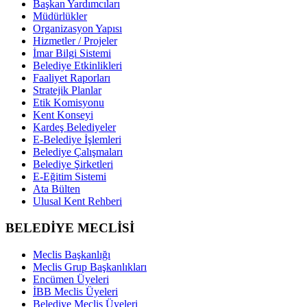
Başkan Yardımcıları
Müdürlükler
Organizasyon Yapısı
Hizmetler / Projeler
İmar Bilgi Sistemi
Belediye Etkinlikleri
Faaliyet Raporları
Stratejik Planlar
Etik Komisyonu
Kent Konseyi
Kardeş Belediyeler
E-Belediye İşlemleri
Belediye Çalışmaları
Belediye Şirketleri
E-Eğitim Sistemi
Ata Bülten
Ulusal Kent Rehberi
BELEDİYE MECLİSİ
Meclis Başkanlığı
Meclis Grup Başkanlıkları
Encümen Üyeleri
İBB Meclis Üyeleri
Belediye Meclis Üyeleri