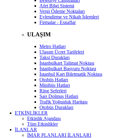
Belediye Çalışmaları
Afet Bilgi Sistemi
Vergi Ödeme Noktaları
Evlendirme ve Nikah İşlemleri
Firmalar - Esnaflar
ULAŞIM
Metro Hatları
Ulaşım Ücret Tarifeleri
Taksi Durakları
İstanbulkart Talimat Noktası
İstanbulkart Başvuru Noktası
İstanbul Kart Biletmatik Noktası
Otobüs Hatları
Minibüs Hatları
Ring Seferleri
Sarı Dolmuş Hatları
Trafik Yoğunluk Haritası
Otobüs Durakları
ETKİNLİKLER
Etkinlik Ajandası
Tüm Etkinlikler
İLANLAR
İMAR PLANLARI İLANLARI