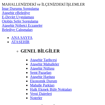
MAHALLENİZDEKİ ve İLÇENİZDEKİ İŞLEMLER
İmar Durumu Sorgulama
Ataşehir eBelediye
E-Devlet Uygulaması
Otobüs Sefer Sorgulama
Ataşehir Nöbetçi Eczaneler
Belediye Çalışmaları
ANA SAYFA
ATAŞEHİR
GENEL BİLGİLER
Ataşehir Tarihçesi
Ataşehir Mahalleler
Ataşehir Nüfusu
Semt Pazarları
Ataşehir Haritası
Ekonomik Durum
Mahalle Parkları
Halk Ekmek Büfe Noktaları
Vergi Daireleri
Noterler