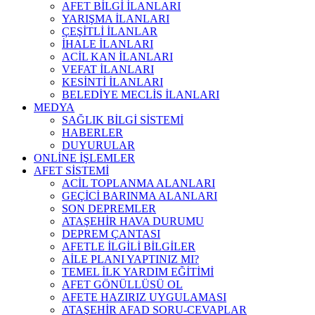
AFET BİLGİ İLANLARI
YARIŞMA İLANLARI
ÇEŞİTLİ İLANLAR
İHALE İLANLARI
ACİL KAN İLANLARI
VEFAT İLANLARI
KESİNTİ İLANLARI
BELEDİYE MECLİS İLANLARI
MEDYA
SAĞLIK BİLGİ SİSTEMİ
HABERLER
DUYURULAR
ONLİNE İŞLEMLER
AFET SİSTEMİ
ACİL TOPLANMA ALANLARI
GEÇİCİ BARINMA ALANLARI
SON DEPREMLER
ATAŞEHİR HAVA DURUMU
DEPREM ÇANTASI
AFETLE İLGİLİ BİLGİLER
AİLE PLANI YAPTINIZ MI?
TEMEL İLK YARDIM EĞİTİMİ
AFET GÖNÜLLÜSÜ OL
AFETE HAZIRIZ UYGULAMASI
ATAŞEHİR AFAD SORU-CEVAPLAR