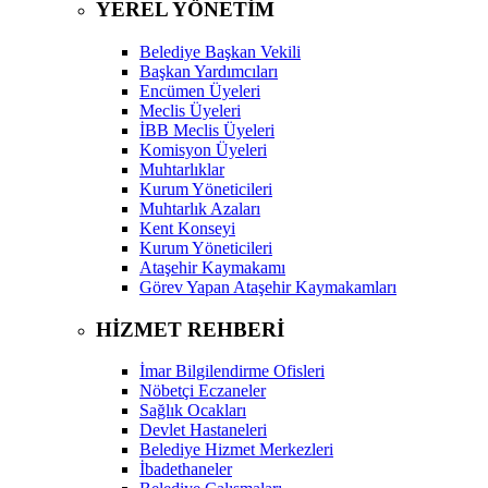
YEREL YÖNETİM
Belediye Başkan Vekili
Başkan Yardımcıları
Encümen Üyeleri
Meclis Üyeleri
İBB Meclis Üyeleri
Komisyon Üyeleri
Muhtarlıklar
Kurum Yöneticileri
Muhtarlık Azaları
Kent Konseyi
Kurum Yöneticileri
Ataşehir Kaymakamı
Görev Yapan Ataşehir Kaymakamları
HİZMET REHBERİ
İmar Bilgilendirme Ofisleri
Nöbetçi Eczaneler
Sağlık Ocakları
Devlet Hastaneleri
Belediye Hizmet Merkezleri
İbadethaneler