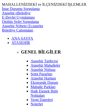
MAHALLENİZDEKİ ve İLÇENİZDEKİ İŞLEMLER
İmar Durumu Sorgulama
Ataşehir eBelediye
E-Devlet Uygulaması
Otobüs Sefer Sorgulama
Ataşehir Nöbetçi Eczaneler
Belediye Çalışmaları
ANA SAYFA
ATAŞEHİR
GENEL BİLGİLER
Ataşehir Tarihçesi
Ataşehir Mahalleler
Ataşehir Nüfusu
Semt Pazarları
Ataşehir Haritası
Ekonomik Durum
Mahalle Parkları
Halk Ekmek Büfe
Noktaları
Vergi Daireleri
Noterler