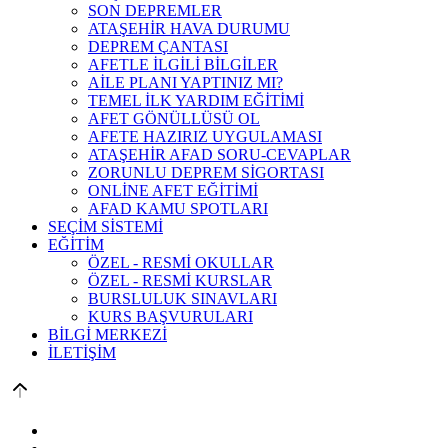
SON DEPREMLER
ATAŞEHİR HAVA DURUMU
DEPREM ÇANTASI
AFETLE İLGİLİ BİLGİLER
AİLE PLANI YAPTINIZ MI?
TEMEL İLK YARDIM EĞİTİMİ
AFET GÖNÜLLÜSÜ OL
AFETE HAZIRIZ UYGULAMASI
ATAŞEHİR AFAD SORU-CEVAPLAR
ZORUNLU DEPREM SİGORTASI
ONLİNE AFET EĞİTİMİ
AFAD KAMU SPOTLARI
SEÇİM SİSTEMİ
EĞİTİM
ÖZEL - RESMİ OKULLAR
ÖZEL - RESMİ KURSLAR
BURSLULUK SINAVLARI
KURS BAŞVURULARI
BİLGİ MERKEZİ
İLETİŞİM