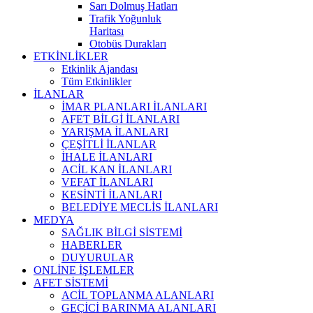
Sarı Dolmuş Hatları
Trafik Yoğunluk
Haritası
Otobüs Durakları
ETKİNLİKLER
Etkinlik Ajandası
Tüm Etkinlikler
İLANLAR
İMAR PLANLARI İLANLARI
AFET BİLGİ İLANLARI
YARIŞMA İLANLARI
ÇEŞİTLİ İLANLAR
İHALE İLANLARI
ACİL KAN İLANLARI
VEFAT İLANLARI
KESİNTİ İLANLARI
BELEDİYE MECLİS İLANLARI
MEDYA
SAĞLIK BİLGİ SİSTEMİ
HABERLER
DUYURULAR
ONLİNE İŞLEMLER
AFET SİSTEMİ
ACİL TOPLANMA ALANLARI
GEÇİCİ BARINMA ALANLARI