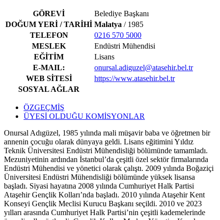
GÖREVİ
Belediye Başkanı
DOĞUM YERİ / TARİHİ
Malatya
/ 1985
TELEFON
0216 570 5000
MESLEK
Endüstri Mühendisi
EĞİTİM
Lisans
E-MAIL:
onursal.adiguzel@atasehir.bel.tr
WEB SİTESİ
https://www.atasehir.bel.tr
SOSYAL AĞLAR
ÖZGEÇMİŞ
ÜYESİ OLDUĞU KOMİSYONLAR
Onursal Adıgüzel, 1985 yılında mali müşavir baba ve öğretmen bir
annenin çocuğu olarak dünyaya geldi. Lisans eğitimini Yıldız
Teknik Üniversitesi Endüstri Mühendisliği bölümünde tamamladı.
Mezuniyetinin ardından İstanbul’da çeşitli özel sektör firmalarında
Endüstri Mühendisi ve yönetici olarak çalıştı. 2009 yılında Boğaziçi
Üniversitesi Endüstri Mühendisliği bölümünde yüksek lisansa
başladı. Siyasi hayatına 2008 yılında Cumhuriyet Halk Partisi
Ataşehir Gençlik Kolları’nda başladı. 2010 yılında Ataşehir Kent
Konseyi Gençlik Meclisi Kurucu Başkanı seçildi. 2010 ve 2023
yılları arasında Cumhuriyet Halk Partisi’nin çeşitli kademelerinde