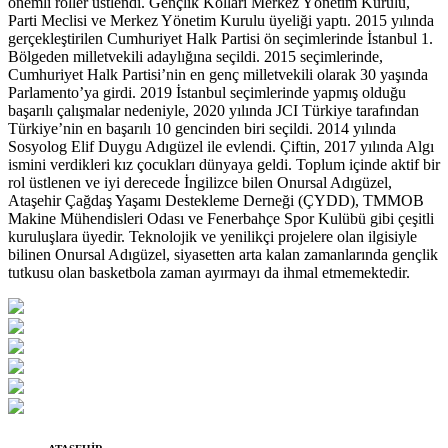
önemli roller üstlendi. Gençlik Kolları Merkez Yönetim Kurulu,
Parti Meclisi ve Merkez Yönetim Kurulu üyeliği yaptı. 2015 yılında
gerçekleştirilen Cumhuriyet Halk Partisi ön seçimlerinde İstanbul 1.
Bölgeden milletvekili adaylığına seçildi. 2015 seçimlerinde,
Cumhuriyet Halk Partisi’nin en genç milletvekili olarak 30 yaşında
Parlamento’ya girdi. 2019 İstanbul seçimlerinde yapmış olduğu
başarılı çalışmalar nedeniyle, 2020 yılında JCI Türkiye tarafından
Türkiye’nin en başarılı 10 gencinden biri seçildi. 2014 yılında
Sosyolog Elif Duygu Adıgüzel ile evlendi. Çiftin, 2017 yılında Algı
ismini verdikleri kız çocukları dünyaya geldi. Toplum içinde aktif bir
rol üstlenen ve iyi derecede İngilizce bilen Onursal Adıgüzel,
Ataşehir Çağdaş Yaşamı Destekleme Derneği (ÇYDD), TMMOB
Makine Mühendisleri Odası ve Fenerbahçe Spor Kulübü gibi çeşitli
kuruluşlara üyedir. Teknolojik ve yenilikçi projelere olan ilgisiyle
bilinen Onursal Adıgüzel, siyasetten arta kalan zamanlarında gençlik
tutkusu olan basketbola zaman ayırmayı da ihmal etmemektedir.