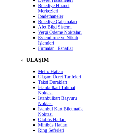
Devlet Hastaneleri
Belediye Hizmet
Merkezleri
İbadethaneler
Belediye Çalışmaları
Afet Bilgi Sistemi
Vergi Ödeme Noktaları
Evlendirme ve Nikah
İşlemleri
Firmalar - Esnaflar
ULAŞIM
Metro Hatları
Ulaşım Ücret Tarifeleri
Taksi Durakları
İstanbulkart Talimat
Noktası
İstanbulkart Başvuru
Noktası
İstanbul Kart Biletmatik
Noktası
Otobüs Hatları
Minibüs Hatları
Ring Seferleri