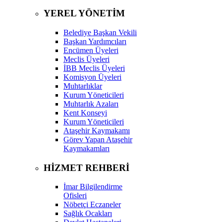
YEREL YÖNETİM
Belediye Başkan Vekili
Başkan Yardımcıları
Encümen Üyeleri
Meclis Üyeleri
İBB Meclis Üyeleri
Komisyon Üyeleri
Muhtarlıklar
Kurum Yöneticileri
Muhtarlık Azaları
Kent Konseyi
Kurum Yöneticileri
Ataşehir Kaymakamı
Görev Yapan Ataşehir
Kaymakamları
HİZMET REHBERİ
İmar Bilgilendirme
Ofisleri
Nöbetçi Eczaneler
Sağlık Ocakları