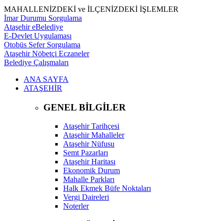
MAHALLENİZDEKİ ve İLÇENİZDEKİ İŞLEMLER
İmar Durumu Sorgulama
Ataşehir eBelediye
E-Devlet Uygulaması
Otobüs Sefer Sorgulama
Ataşehir Nöbetçi Eczaneler
Belediye Çalışmaları
ANA SAYFA
ATAŞEHİR
GENEL BİLGİLER
Ataşehir Tarihçesi
Ataşehir Mahalleler
Ataşehir Nüfusu
Semt Pazarları
Ataşehir Haritası
Ekonomik Durum
Mahalle Parkları
Halk Ekmek Büfe Noktaları
Vergi Daireleri
Noterler