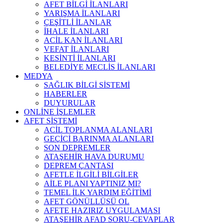
AFET BİLGİ İLANLARI
YARIŞMA İLANLARI
ÇEŞİTLİ İLANLAR
İHALE İLANLARI
ACİL KAN İLANLARI
VEFAT İLANLARI
KESİNTİ İLANLARI
BELEDİYE MECLİS İLANLARI
MEDYA
SAĞLIK BİLGİ SİSTEMİ
HABERLER
DUYURULAR
ONLİNE İŞLEMLER
AFET SİSTEMİ
ACİL TOPLANMA ALANLARI
GEÇİCİ BARINMA ALANLARI
SON DEPREMLER
ATAŞEHİR HAVA DURUMU
DEPREM ÇANTASI
AFETLE İLGİLİ BİLGİLER
AİLE PLANI YAPTINIZ MI?
TEMEL İLK YARDIM EĞİTİMİ
AFET GÖNÜLLÜSÜ OL
AFETE HAZIRIZ UYGULAMASI
ATAŞEHİR AFAD SORU-CEVAPLAR