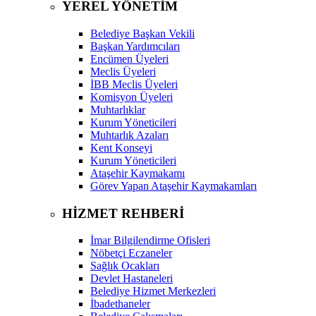
YEREL YÖNETİM
Belediye Başkan Vekili
Başkan Yardımcıları
Encümen Üyeleri
Meclis Üyeleri
İBB Meclis Üyeleri
Komisyon Üyeleri
Muhtarlıklar
Kurum Yöneticileri
Muhtarlık Azaları
Kent Konseyi
Kurum Yöneticileri
Ataşehir Kaymakamı
Görev Yapan Ataşehir Kaymakamları
HİZMET REHBERİ
İmar Bilgilendirme Ofisleri
Nöbetçi Eczaneler
Sağlık Ocakları
Devlet Hastaneleri
Belediye Hizmet Merkezleri
İbadethaneler