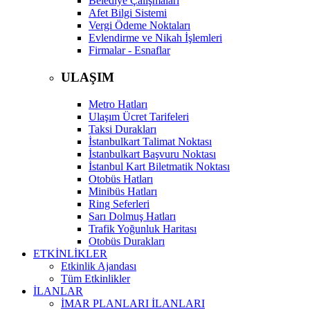
Belediye Çalışmaları
Afet Bilgi Sistemi
Vergi Ödeme Noktaları
Evlendirme ve Nikah İşlemleri
Firmalar - Esnaflar
ULAŞIM
Metro Hatları
Ulaşım Ücret Tarifeleri
Taksi Durakları
İstanbulkart Talimat Noktası
İstanbulkart Başvuru Noktası
İstanbul Kart Biletmatik Noktası
Otobüs Hatları
Minibüs Hatları
Ring Seferleri
Sarı Dolmuş Hatları
Trafik Yoğunluk Haritası
Otobüs Durakları
ETKİNLİKLER
Etkinlik Ajandası
Tüm Etkinlikler
İLANLAR
İMAR PLANLARI İLANLARI