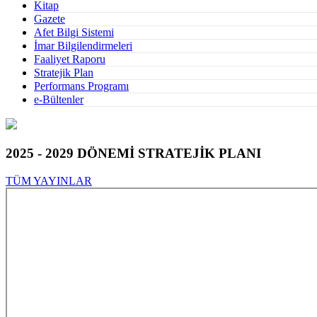
Kitap
Gazete
Afet Bilgi Sistemi
İmar Bilgilendirmeleri
Faaliyet Raporu
Stratejik Plan
Performans Programı
e-Bültenler
2025 - 2029 DÖNEMİ STRATEJİK PLANI
TÜM YAYINLAR