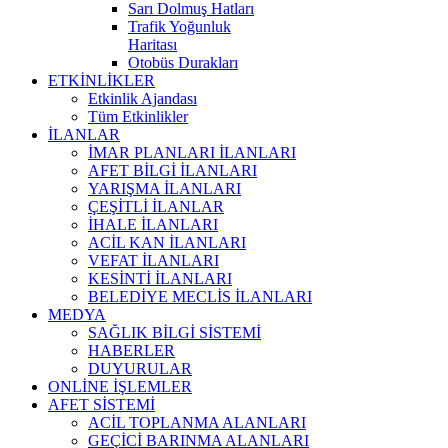
Sarı Dolmuş Hatları
Trafik Yoğunluk
Haritası
Otobüs Durakları
ETKİNLİKLER
Etkinlik Ajandası
Tüm Etkinlikler
İLANLAR
İMAR PLANLARI İLANLARI
AFET BİLGİ İLANLARI
YARIŞMA İLANLARI
ÇEŞİTLİ İLANLAR
İHALE İLANLARI
ACİL KAN İLANLARI
VEFAT İLANLARI
KESİNTİ İLANLARI
BELEDİYE MECLİS İLANLARI
MEDYA
SAĞLIK BİLGİ SİSTEMİ
HABERLER
DUYURULAR
ONLİNE İŞLEMLER
AFET SİSTEMİ
ACİL TOPLANMA ALANLARI
GEÇİCİ BARINMA ALANLARI