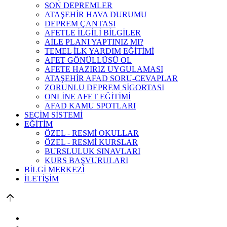
SON DEPREMLER
ATAŞEHİR HAVA DURUMU
DEPREM ÇANTASI
AFETLE İLGİLİ BİLGİLER
AİLE PLANI YAPTINIZ MI?
TEMEL İLK YARDIM EĞİTİMİ
AFET GÖNÜLLÜSÜ OL
AFETE HAZIRIZ UYGULAMASI
ATAŞEHİR AFAD SORU-CEVAPLAR
ZORUNLU DEPREM SİGORTASI
ONLİNE AFET EĞİTİMİ
AFAD KAMU SPOTLARI
SEÇİM SİSTEMİ
EĞİTİM
ÖZEL - RESMİ OKULLAR
ÖZEL - RESMİ KURSLAR
BURSLULUK SINAVLARI
KURS BAŞVURULARI
BİLGİ MERKEZİ
İLETİŞİM