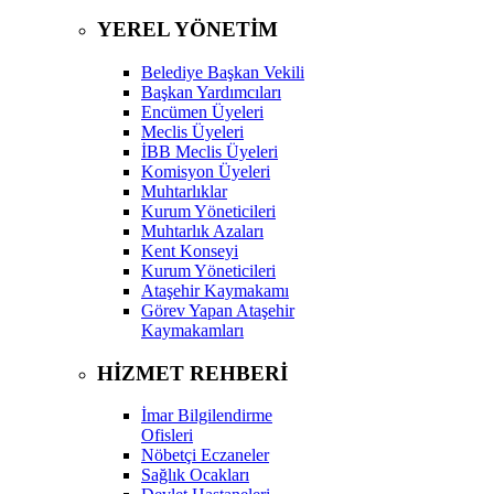
YEREL YÖNETİM
Belediye Başkan Vekili
Başkan Yardımcıları
Encümen Üyeleri
Meclis Üyeleri
İBB Meclis Üyeleri
Komisyon Üyeleri
Muhtarlıklar
Kurum Yöneticileri
Muhtarlık Azaları
Kent Konseyi
Kurum Yöneticileri
Ataşehir Kaymakamı
Görev Yapan Ataşehir
Kaymakamları
HİZMET REHBERİ
İmar Bilgilendirme
Ofisleri
Nöbetçi Eczaneler
Sağlık Ocakları