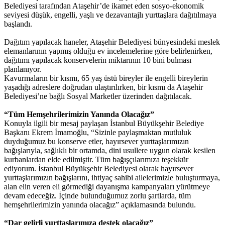
Belediyesi tarafından Ataşehir’de ikamet eden sosyo-ekonomik
seviyesi düşük, engelli, yaşlı ve dezavantajlı yurttaşlara dağıtılmaya
başlandı.
Dağıtım yapılacak haneler, Ataşehir Belediyesi bünyesindeki meslek
elemanlarının yapmış olduğu ev incelemelerine göre belirlenirken,
dağıtımı yapılacak konservelerin miktarının 10 bini bulması
planlanıyor.
Kavurmaların bir kısmı, 65 yaş üstü bireyler ile engelli bireylerin
yaşadığı adreslere doğrudan ulaştırılırken, bir kısmı da Ataşehir
Belediyesi’ne bağlı Sosyal Marketler üzerinden dağıtılacak.
“Tüm Hemşehrilerimizin Yanında Olacağız”
Konuyla ilgili bir mesaj paylaşan İstanbul Büyükşehir Belediye
Başkanı Ekrem İmamoğlu, “Sizinle paylaşmaktan mutluluk
duyduğumuz bu konserve etler, hayırsever yurttaşlarımızın
bağışlarıyla, sağlıklı bir ortamda, dini usullere uygun olarak kesilen
kurbanlardan elde edilmiştir. Tüm bağışçılarımıza teşekkür
ediyorum. İstanbul Büyükşehir Belediyesi olarak hayırsever
yurttaşlarımızın bağışlarını, ihtiyaç sahibi ailelerimizle buluşturmaya,
alan elin veren eli görmediği dayanışma kampanyaları yürütmeye
devam edeceğiz. İçinde bulunduğumuz zorlu şartlarda, tüm
hemşehrilerimizin yanında olacağız” açıklamasında bulundu.
“Dar gelirli yurttaşlarımıza destek olacağız”