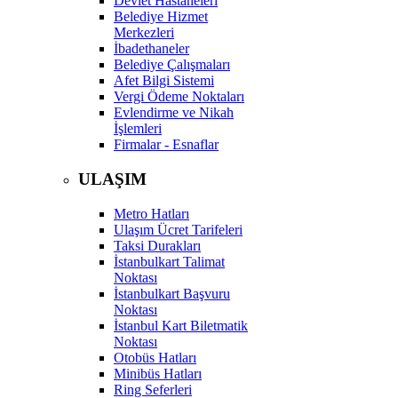
Devlet Hastaneleri
Belediye Hizmet
Merkezleri
İbadethaneler
Belediye Çalışmaları
Afet Bilgi Sistemi
Vergi Ödeme Noktaları
Evlendirme ve Nikah
İşlemleri
Firmalar - Esnaflar
ULAŞIM
Metro Hatları
Ulaşım Ücret Tarifeleri
Taksi Durakları
İstanbulkart Talimat
Noktası
İstanbulkart Başvuru
Noktası
İstanbul Kart Biletmatik
Noktası
Otobüs Hatları
Minibüs Hatları
Ring Seferleri