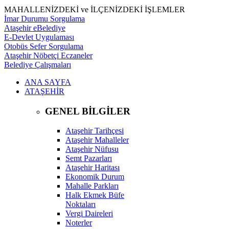
MAHALLENİZDEKİ ve İLÇENİZDEKİ İŞLEMLER
İmar Durumu Sorgulama
Ataşehir eBelediye
E-Devlet Uygulaması
Otobüs Sefer Sorgulama
Ataşehir Nöbetçi Eczaneler
Belediye Çalışmaları
ANA SAYFA
ATAŞEHİR
GENEL BİLGİLER
Ataşehir Tarihçesi
Ataşehir Mahalleler
Ataşehir Nüfusu
Semt Pazarları
Ataşehir Haritası
Ekonomik Durum
Mahalle Parkları
Halk Ekmek Büfe
Noktaları
Vergi Daireleri
Noterler